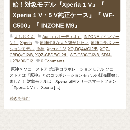
始！対象モデル『Xperia 1 V』『
Xperia 1 V・5 V純正ケース』『 WF-
C500』『 INZONE M9』
よしおくん
Audio（オーディオ）
,
INZONE（インゾー
ン）
,
Xperia
原神好きな人と繋がりたい
,
原神コラボレー
ションモデル
,
原神
,
Xperia 1 V
,
XQ-DQ44/GI2/B
,
XQZ-
CBDQ/GI2/B
,
XQZ-CBDE/GI2/L
,
WF-C500/GI2/B
,
SDM-
U27M90/GI2
0 Comments
原神 × ソニーストア 第2弾コラボレーションモデル ソニー
ストアは『原神』とのコラボレーションモデルの販売開始し
ました！ 対象モデルは、Xperia SIMフリースマートフォン
「Xperia 1 V」、Xperia […]
続きを読む