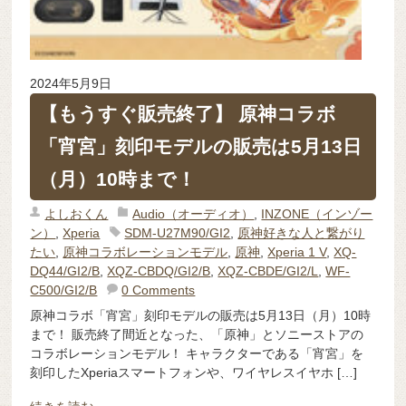
2024年5月9日
【もうすぐ販売終了】 原神コラボ
「宵宮」刻印モデルの販売は5月13日
（月）10時まで！
よしおくん
Audio（オーディオ）
,
INZONE（インゾー
ン）
,
Xperia
SDM-U27M90/GI2
,
原神好きな人と繋がり
たい
,
原神コラボレーションモデル
,
原神
,
Xperia 1 V
,
XQ-
DQ44/GI2/B
,
XQZ-CBDQ/GI2/B
,
XQZ-CBDE/GI2/L
,
WF-
C500/GI2/B
0 Comments
原神コラボ「宵宮」刻印モデルの販売は5月13日（月）10時
まで！ 販売終了間近となった、「原神」とソニーストアの
コラボレーションモデル！ キャラクターである「宵宮」を
刻印したXperiaスマートフォンや、ワイヤレスイヤホ […]