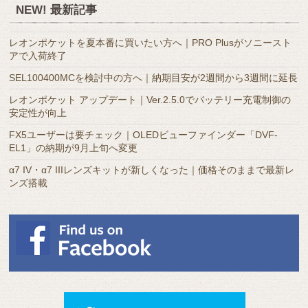
ア
NEW! 最新記事
ー
カ
レオンポケットを夏本番に買いたい方へ｜PRO Plusがソニースト
イ
アで入荷終了
ブ
SEL100400MCを検討中の方へ｜納期目安が2週間から3週間に延長
レオンポケット アップデート｜Ver.2.5.0でバッテリー充電制御の
安定性が向上
FX5ユーザーは要チェック｜OLEDビューファインダー「DVF-
EL1」の納期が9月上旬へ変更
α7 IV・α7 IIIレンズキットが新しくなった｜価格そのままで最新レ
ンズ搭載