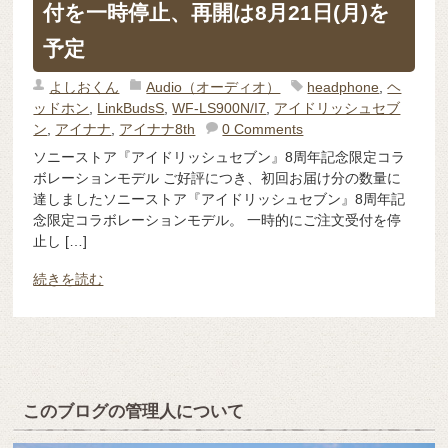
付を一時停止、再開は8月21日(月)を
予定
よしおくん
Audio（オーディオ）
headphone
,
ヘ
ッドホン
,
LinkBudsS
,
WF-LS900N/I7
,
アイドリッシュセブ
ン
,
アイナナ
,
アイナナ8th
0 Comments
ソニーストア『アイドリッシュセブン』8周年記念限定コラ
ボレーションモデル ご好評につき、初回お届け分の数量に
達しましたソニーストア『アイドリッシュセブン』8周年記
念限定コラボレーションモデル。 一時的にご注文受付を停
止し […]
続きを読む
このブログの管理人について