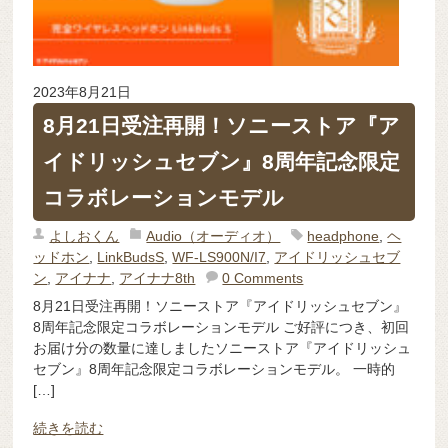
2023年8月21日
8月21日受注再開！ソニーストア『ア
イドリッシュセブン』8周年記念限定
コラボレーションモデル
よしおくん
Audio（オーディオ）
headphone
,
ヘ
ッドホン
,
LinkBudsS
,
WF-LS900N/I7
,
アイドリッシュセブ
ン
,
アイナナ
,
アイナナ8th
0 Comments
8月21日受注再開！ソニーストア『アイドリッシュセブン』
8周年記念限定コラボレーションモデル ご好評につき、初回
お届け分の数量に達しましたソニーストア『アイドリッシュ
セブン』8周年記念限定コラボレーションモデル。 一時的
[…]
続きを読む