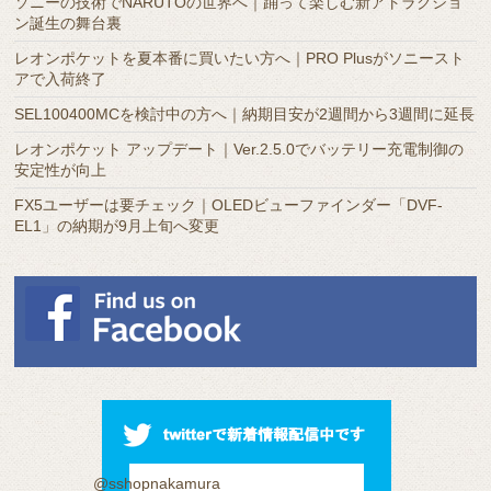
ソニーの技術でNARUTOの世界へ｜踊って楽しむ新アトラクショ
イ
ン誕生の舞台裏
ブ
レオンポケットを夏本番に買いたい方へ｜PRO Plusがソニースト
アで入荷終了
SEL100400MCを検討中の方へ｜納期目安が2週間から3週間に延長
レオンポケット アップデート｜Ver.2.5.0でバッテリー充電制御の
安定性が向上
FX5ユーザーは要チェック｜OLEDビューファインダー「DVF-
EL1」の納期が9月上旬へ変更
@sshopnakamura