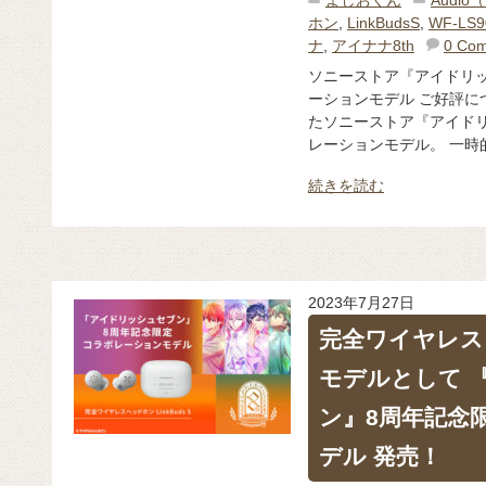
よしおくん
Audi
ホン
,
LinkBudsS
,
WF-LS9
ナ
,
アイナナ8th
0 Co
ソニーストア『アイドリ
ーションモデル ご好評に
たソニーストア『アイド
レーションモデル。 一時的
続きを読む
2023年7月27日
完全ワイヤレス「L
モデルとして 
ン』8周年記念
デル 発売！