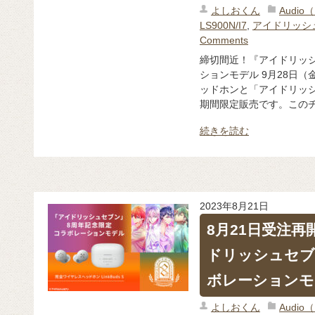
よしおくん
Audi
LS900N/I7
,
アイドリッシ
Comments
締切間近！『アイドリッ
ションモデル 9月28日
ッドホンと「アイドリッ
期間限定販売です。このチ
続きを読む
2023年8月21日
8月21日受注
ドリッシュセブ
ボレーションモ
よしおくん
Audi