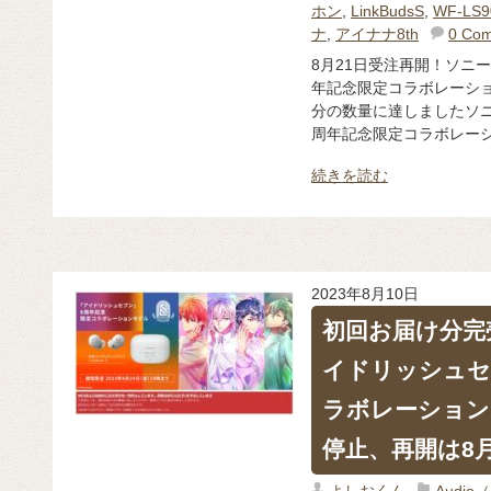
ホン
,
LinkBudsS
,
WF-LS9
ナ
,
アイナナ8th
0 Co
8月21日受注再開！ソニ
年記念限定コラボレーショ
分の数量に達しましたソ
周年記念限定コラボレーショ
続きを読む
2023年8月10日
初回お届け分完
イドリッシュセ
ラボレーション
停止、再開は8月