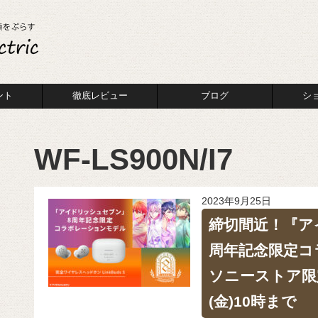
ント
徹底レビュー
ブログ
シ
WF-LS900N/I7
2023年9月25日
締切間近！『ア
周年記念限定コ
ソニーストア限
(金)10時まで