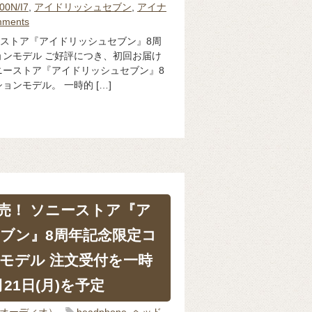
00N/I7
,
アイドリッシュセブン
,
アイナ
mments
ーストア『アイドリッシュセブン』8周
ンモデル ご好評につき、初回お届け
ニーストア『アイドリッシュセブン』8
ンモデル。 一時的 […]
売！ ソニーストア『ア
ブン』8周年記念限定コ
モデル 注文受付を一時
21日(月)を予定