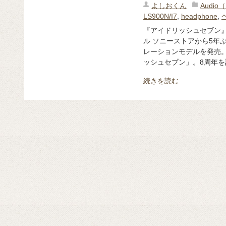
よしおくん
Audi
LS900N/I7
,
headphone
,
『アイドリッシュセブン
ル ソニーストアから5年
レーションモデルを発売。
ッシュセブン」。8周年を記
続きを読む