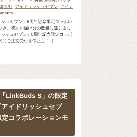
o（オーディオ）
headphone
,
ヘッド
00N/I7
,
アイドリッシュセブン
,
アイナ
mments
ッシュセブン』8周年記念限定コラボレ
つき、初回お届け分の数量に達しまし
リッシュセブン』8周年記念限定コラボ
にご注文受付を停止し […]
inkBuds S」の限定
『アイドリッシュセブ
限定コラボレーションモ