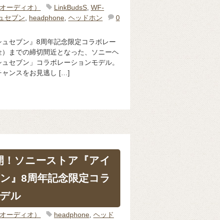
o（オーディオ）
LinkBudsS
,
WF-
ュセブン
,
headphone
,
ヘッドホン
0
シュセブン』8周年記念限定コラボレー
（金）までの締切間近となった、ソニーヘ
シュセブン」コラボレーションモデル。
ャンスをお見逃し […]
再開！ソニーストア『アイ
ン』8周年記念限定コラ
デル
o（オーディオ）
headphone
,
ヘッド