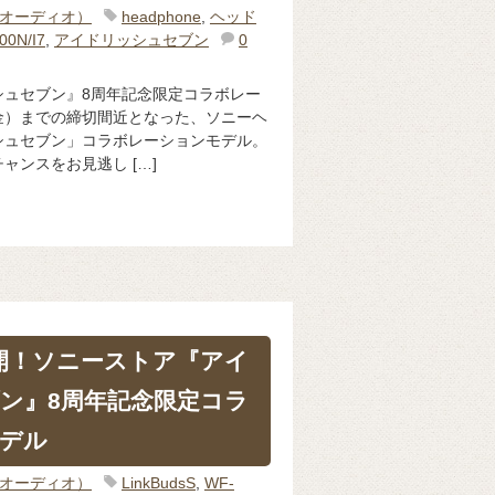
o（オーディオ）
headphone
,
ヘッド
00N/I7
,
アイドリッシュセブン
0
シュセブン』8周年記念限定コラボレー
（金）までの締切間近となった、ソニーヘ
シュセブン」コラボレーションモデル。
ャンスをお見逃し […]
再開！ソニーストア『アイ
ン』8周年記念限定コラ
デル
o（オーディオ）
LinkBudsS
,
WF-