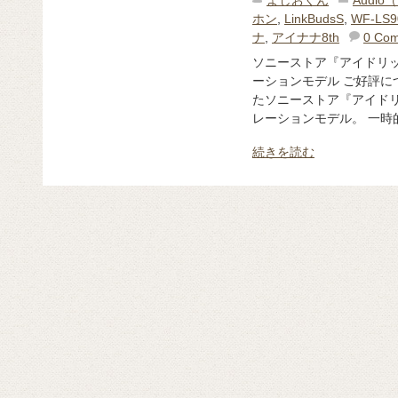
よしおくん
Audi
ホン
,
LinkBudsS
,
WF-LS9
ナ
,
アイナナ8th
0 Co
ソニーストア『アイドリ
ーションモデル ご好評に
たソニーストア『アイド
レーションモデル。 一時的
続きを読む