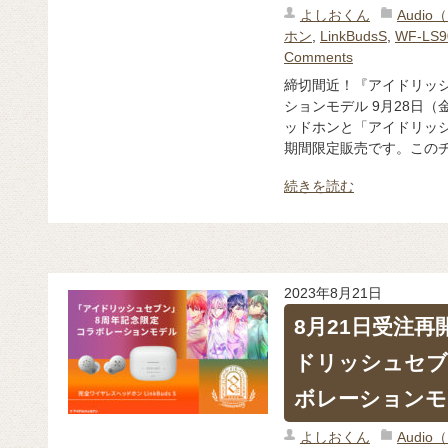
よしおくん
Audi
ホン
,
LinkBudsS
,
WF-LS9
Comments
締切間近！『アイドリッ
ションモデル 9月28日
ッドホンと「アイドリッ
期間限定販売です。このチ
続きを読む
2023年8月21日
8月21日受注
ドリッシュセブ
ボレーションモ
よしおくん
Audi