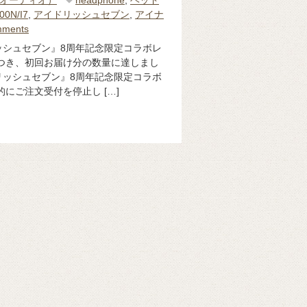
o（オーディオ）
headphone
,
ヘッド
00N/I7
,
アイドリッシュセブン
,
アイナ
mments
ッシュセブン』8周年記念限定コラボレ
つき、初回お届け分の数量に達しまし
リッシュセブン』8周年記念限定コラボ
にご注文受付を停止し […]