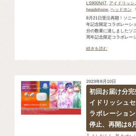
LS900N/I7
,
アイドリッシ
headphone
,
ヘッドホン
8月21日受注再開！ソニ
年記念限定コラボレーショ
分の数量に達しましたソ
周年記念限定コラボレーショ
続きを読む
2023年8月10日
初回お届け分完
イドリッシュセ
ラボレーション
停止、再開は8月