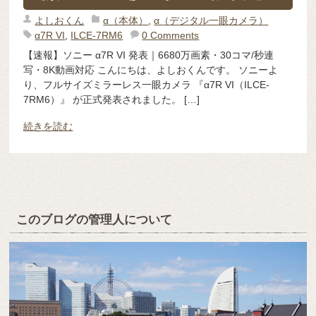
よしおくん
α（本体）
,
α（デジタル一眼カメラ）
α7R VI
,
ILCE-7RM6
0 Comments
【速報】ソニー α7R VI 発表｜6680万画素・30コマ/秒連
写・8K動画対応 こんにちは、よしおくんです。 ソニーよ
り、フルサイズミラーレス一眼カメラ 『α7R VI（ILCE-
7RM6）』 が正式発表されました。 […]
続きを読む
このブログの管理人について