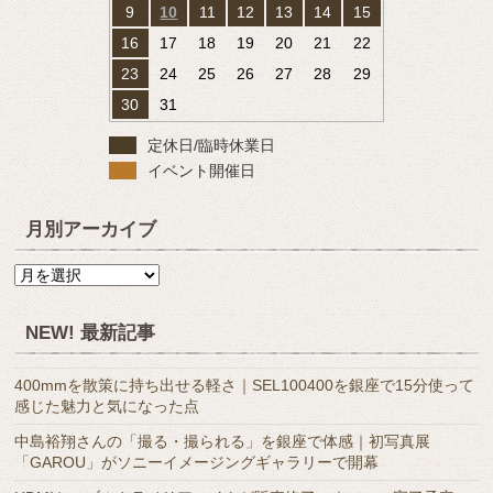
9
10
11
12
13
14
15
16
17
18
19
20
21
22
23
24
25
26
27
28
29
30
31
定休日/臨時休業日
イベント開催日
月別アーカイブ
月
別
ア
NEW! 最新記事
ー
カ
400mmを散策に持ち出せる軽さ｜SEL100400を銀座で15分使って
イ
感じた魅力と気になった点
ブ
中島裕翔さんの「撮る・撮られる」を銀座で体感｜初写真展
「GAROU」がソニーイメージングギャラリーで開幕