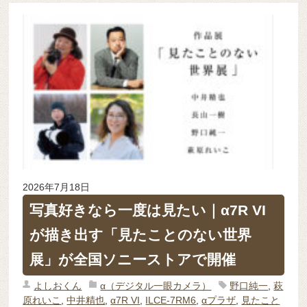
2026年7月18日
写真好きなら一度は見たい｜α7R VI
が描き出す「見たことのない世界
展」が全国ソニーストアで開催
よしおくん
α（デジタル一眼カメラ）
野口純一
,
萩
原れいこ
,
中井精也
,
α7R VI
,
ILCE-7RM6
,
αプラザ
,
見たこと