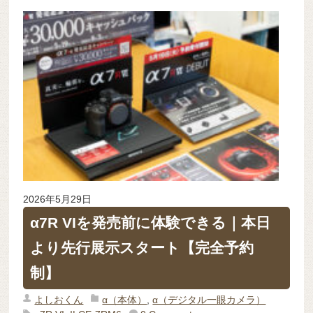
2026年5月29日
α7R VIを発売前に体験できる｜本日
より先行展示スタート【完全予約
制】
よしおくん
α（本体）
,
α（デジタル一眼カメラ）