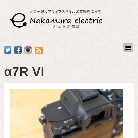
α7R VI