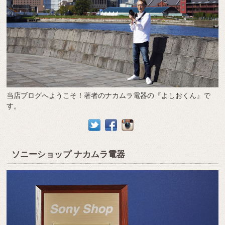
当店ブログへようこそ！著者のナカムラ電器の『よしおくん』で
す。
ソニーショップ ナカムラ電器