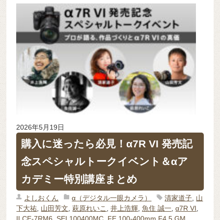
2026年5月19日
購入に迷ったら必見！α7R VI 発売記
念スペシャルトークイベント＆αア
カデミー特別講座まとめ
よしおくん
α（デジタル一眼カメラ）
清家道子
,
山
下大祐
,
山田芳文
,
萩原れいこ
,
井上浩輝
,
魚住 誠一
,
α7R VI
,
ILCE-7RM6
,
SEL100400MC
,
FE 100-400mm F4.5 GM