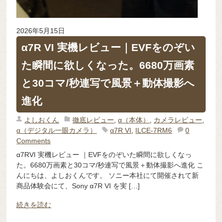
2026年5月15日
α7R VI 実機レビュー｜EVFをのぞい
た瞬間に欲しくなった。6680万画素
と30コマ/秒連写で風景＋動体撮影へ
進化
よしおくん
徹底レビュー
,
α（本体）
,
カメラレビュー
,
α（デジタル一眼カメラ）
α7R VI
,
ILCE-7RM6
0
Comments
α7RVI 実機レビュー ｜EVFをのぞいた瞬間に欲しくなっ
た。6680万画素と30コマ/秒連写で風景＋動体撮影へ進化 こ
んにちは、よしおくんです。 ソニー本社にて開催されて新
商品体験会にて、Sony α7R VI を実 […]
続きを読む