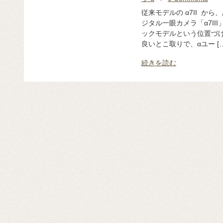
従来モデルの α7II か
ジタル一眼カメラ「α7II
ックモデルという位置づけな
良いとこ取りで、αユー […
続きを読む