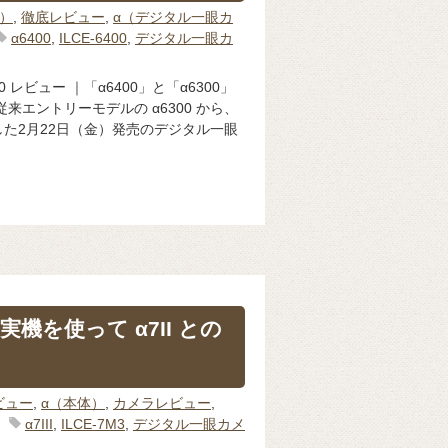
体）
,
徹底レビュー
,
α（デジタル一眼カ
α6400
,
ILCE-6400
,
デジタル一眼カ
 レビュー ｜「α6400」と「α6300」
来エントリーモデルの α6300 から、
た2月22日（金）発売のデジタル一眼
| 実機を使って α7II との
ビュー
,
α（本体）
,
カメラレビュー
,
α7III
,
ILCE-7M3
,
デジタル一眼カメ