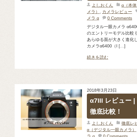
よしおくん
α（本
メラ）
,
カメラレビュー
メラ α
0 Comments
デジタル一眼カメラ α6400
のエントリーモデル比較 従
あらゆる面が大きく進化し
カメラα6400（I […]
続きを読む
2018年3月23日
α7III レビュー 
徹底比較！
よしおくん
徹底レ
α（デジタル一眼カメラ）
ラ α
0 Comments