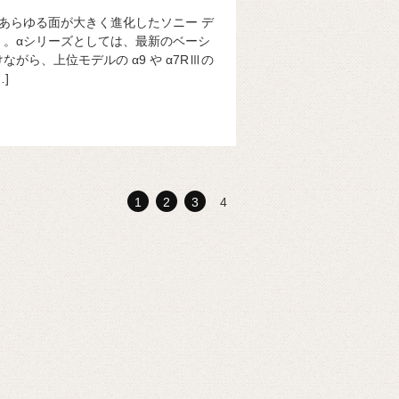
ら、あらゆる面が大きく進化したソニー デ
I」。αシリーズとしては、最新のベーシ
がら、上位モデルの α9 や α7RⅢの
]
1
2
3
4