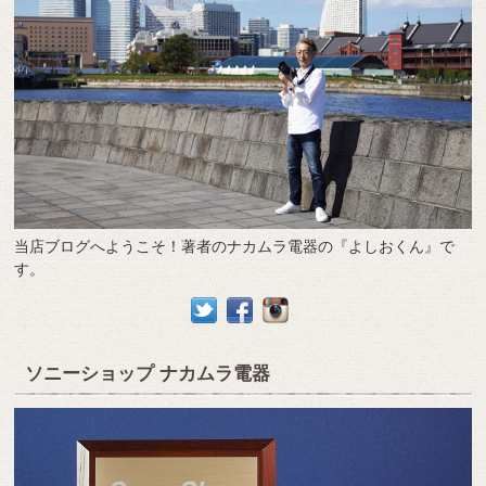
当店ブログへようこそ！著者のナカムラ電器の『よしおくん』で
す。
ソニーショップ ナカムラ電器