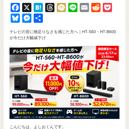
F
X
H
T
M
Li
E
R
P
a
at
hr
ixi
n
m
e
o
Bl
M
共
c
e
e
e
ail
d
ck
u
e
有
テレビの音に物足りなさを感じた方へ｜HT-S60・HT-B600
e
n
a
di
et
e
ss
が今だけ大幅値下げ
b
a
d
t
sk
e
o
s
y
n
o
g
k
er
こんにちは、よしおくんです。