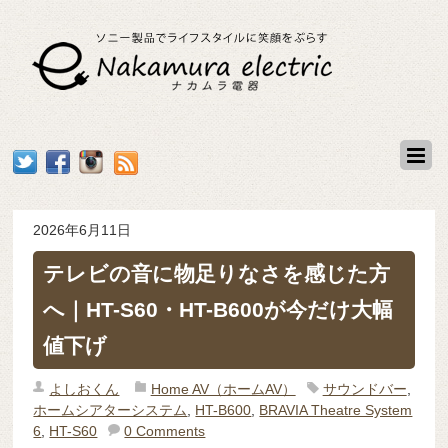
2026年6月11日
テレビの音に物足りなさを感じた方
へ｜HT-S60・HT-B600が今だけ大幅
値下げ
よしおくん
Home AV（ホームAV）
サウンドバー
,
ホームシアターシステム
,
HT-B600
,
BRAVIA Theatre System
6
,
HT-S60
0 Comments