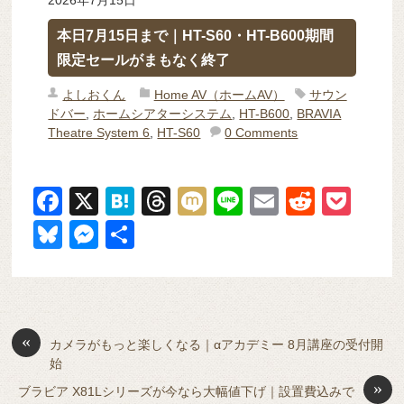
2026年7月15日
本日7月15日まで｜HT-S60・HT-B600期間
限定セールがまもなく終了
よしおくん
Home AV（ホームAV）
サウン
ドバー
,
ホームシアターシステム
,
HT-B600
,
BRAVIA
Theatre System 6
,
HT-S60
0 Comments
F
X
H
T
M
Li
E
R
P
a
at
hr
ixi
n
m
e
o
Bl
M
共
c
e
e
e
ail
d
ck
u
e
有
e
n
a
di
et
e
ss
b
a
d
t
sk
e
o
s
«
y
n
カメラがもっと楽しくなる｜αアカデミー 8月講座の受付開
始
o
g
»
ブラビア X81Lシリーズが今なら大幅値下げ｜設置費込みで
k