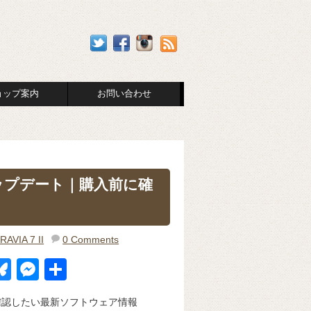
ョップ案内
お問い合わせ
発売前アップデート｜購入前に確
RAVIA 7 II
0 Comments
Bl
M
共
u
e
有
購入前に確認したい最新ソフトウェア情報