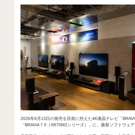
c
e
e
e
ail
d
c
e
n
a
di
e
b
a
d
t
o
s
o
k
2026年6月13日の発売を目前に控えた4K液晶テレビ「BRAVIA
「BRAVIA 7 II（XR70M2シリーズ）」に、最新ソフト