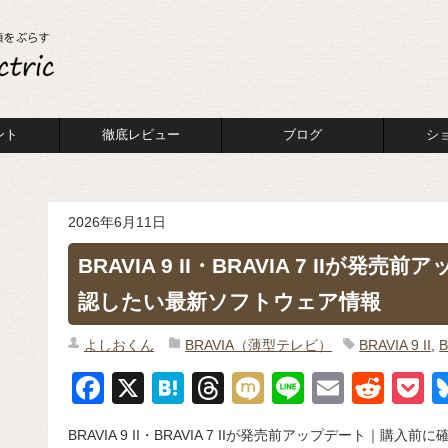
ント
徹底レビュー
ブログ
シ
2026年6月11日
BRAVIA 9 II・BRAVIA 7 IIが
認したい最新ソフトウェア情報
よしおくん
BRAVIA（薄型テレビ）
BRAVIA 9 II
,
B
F
X
H
T
M
Li
E
R
P
a
at
hr
ixi
n
m
e
o
BRAVIA 9 II・BRAVIA 7 IIが発売前アップデート｜