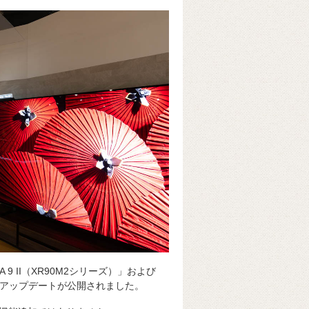
k
e
ss
t
sk
e
y
n
g
er
 9 II（XR90M2シリーズ）」および
ウェアアップデートが公開されました。