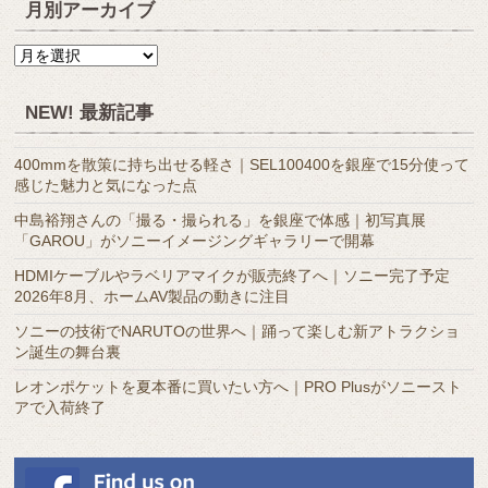
月別アーカイブ
月
別
ア
NEW! 最新記事
ー
カ
400mmを散策に持ち出せる軽さ｜SEL100400を銀座で15分使って
イ
感じた魅力と気になった点
ブ
中島裕翔さんの「撮る・撮られる」を銀座で体感｜初写真展
「GAROU」がソニーイメージングギャラリーで開幕
HDMIケーブルやラベリアマイクが販売終了へ｜ソニー完了予定
2026年8月、ホームAV製品の動きに注目
ソニーの技術でNARUTOの世界へ｜踊って楽しむ新アトラクショ
ン誕生の舞台裏
レオンポケットを夏本番に買いたい方へ｜PRO Plusがソニースト
アで入荷終了