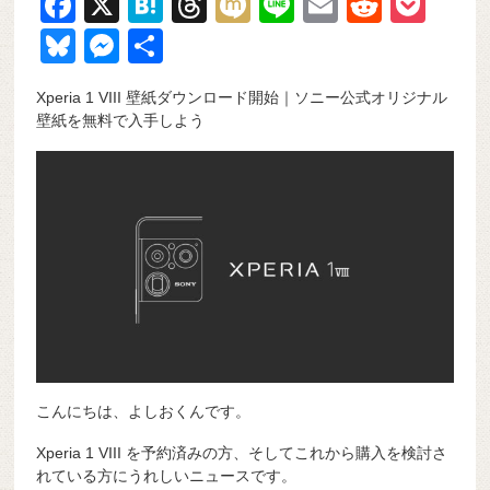
F
X
H
T
M
Li
E
R
P
a
at
hr
ixi
n
m
e
o
Bl
M
共
c
e
e
e
ail
d
ck
u
e
有
Xperia 1 VIII 壁紙ダウンロード開始｜ソニー公式オリジナル
e
n
a
di
et
e
ss
壁紙を無料で入手しよう
b
a
d
t
sk
e
o
s
y
n
o
g
k
er
こんにちは、よしおくんです。
Xperia 1 VIII を予約済みの方、そしてこれから購入を検討さ
れている方にうれしいニュースです。