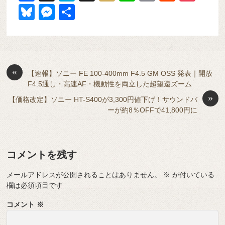
a
at
hr
ixi
n
m
e
o
Bl
M
共
c
e
e
e
ail
d
ck
u
e
有
e
n
a
di
et
e
ss
b
a
d
t
sk
e
o
s
«
y
n
【速報】ソニー FE 100-400mm F4.5 GM OSS 発表｜開放
F4.5通し・高速AF・機動性を両立した超望遠ズーム
o
g
»
【価格改定】ソニー HT-S400が3,300円値下げ！サウンドバ
k
er
ーが約8％OFFで41,800円に
コメントを残す
メールアドレスが公開されることはありません。
※
が付いている
欄は必須項目です
コメント
※