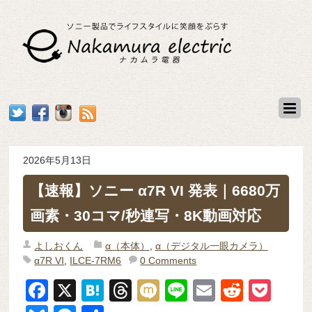
2026年5月13日
【速報】ソニー α7R VI 発表｜6680万
画素・30コマ/秒連写・8K動画対応
よしおくん
α（本体）
,
α（デジタル一眼カメラ）
α7R VI
,
ILCE-7RM6
0 Comments
F
X
H
T
M
Li
E
R
P