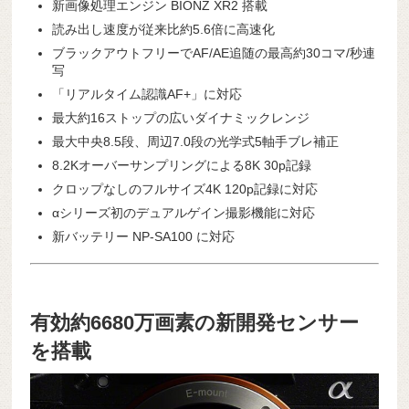
新画像処理エンジン BIONZ XR2 搭載
読み出し速度が従来比約5.6倍に高速化
ブラックアウトフリーでAF/AE追随の最高約30コマ/秒連
写
「リアルタイム認識AF+」に対応
最大約16ストップの広いダイナミックレンジ
最大中央8.5段、周辺7.0段の光学式5軸手ブレ補正
8.2Kオーバーサンプリングによる8K 30p記録
クロップなしのフルサイズ4K 120p記録に対応
αシリーズ初のデュアルゲイン撮影機能に対応
新バッテリー NP-SA100 に対応
有効約6680万画素の新開発センサー
を搭載