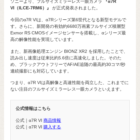
ソニーより、フルサイズミラーレス一眼カメラ
『α7R
VI（ILCE-7RM6）』
が正式発表されました。
今回のα7R VIは、α7Rシリーズ第6世代となる新型モデルで
す。さらに、新開発の有効約6680万画素フルサイズ積層型
Exmor RS CMOSイメージセンサーを搭載し、αシリーズ最
高の解像性能を実現しています。
また、新画像処理エンジン BIONZ XR2 を採用したことで、
読み出し速度は従来比約5.6倍に高速化しました。そのた
め、ブラックアウトフリーでAF/AE追随の最高約30コマ/秒
連続撮影にも対応しています。
つまり、α7R VIは高解像と高速性能を両立した、これまでに
ない注目のフルサイズミラーレス一眼カメラといえます。
公式情報はこちら
公式｜α7R VI
商品情報
公式｜α7R VI
購入する