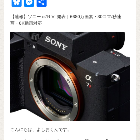
a
at
hr
ixi
n
m
e
o
Bl
M
共
c
e
e
e
ail
d
ck
u
e
有
【速報】ソニー α7R VI 発表｜6680万画素・30コマ/秒連
e
n
a
di
et
e
ss
写・8K動画対応
b
a
d
t
sk
e
o
s
y
n
o
g
k
er
こんにちは、よしおくんです。