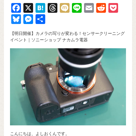
F
X
H
T
M
Li
E
R
P
a
at
hr
ixi
n
m
e
o
Bl
M
共
c
e
e
e
ail
d
ck
u
e
有
【明日開催】カメラの写りが変わる！センサークリーニング
e
n
a
di
et
e
ss
イベント｜ソニーショップ ナカムラ電器
b
a
d
t
sk
e
o
s
y
n
o
g
k
er
こんにちは、よしおくんです。