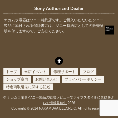
Sony Authorized Dealer
ナカムラ電器はソニー特約店です。ご購入いただいたソニー
製品に添付される保証書には、ソニー特約店としての販売証
明を付しますので、ご安心ください。
トップ
当店イベント
修理サポート
ブログ
ショップ案内
お問い合わせ
プライバシーポリシー
特定商取引法に関する記述
©
ナカムラ電器-ソニー製品の徹底レビューでライフスタイルに笑顔をぷ
らす情報発信中
2026
Copyright © 2014 NAKAMURA ELECRLIC. All rights reserved.