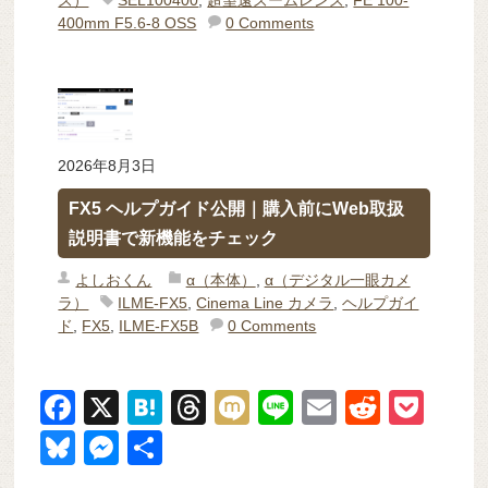
400mm F5.6-8 OSS
0 Comments
2026年8月3日
FX5 ヘルプガイド公開｜購入前にWeb取扱
説明書で新機能をチェック
よしおくん
α（本体）
,
α（デジタル一眼カメ
ラ）
ILME-FX5
,
Cinema Line カメラ
,
ヘルプガイ
ド
,
FX5
,
ILME-FX5B
0 Comments
F
X
H
T
M
Li
E
R
P
a
at
hr
ixi
n
m
e
o
Bl
M
共
c
e
e
e
ail
d
ck
u
e
有