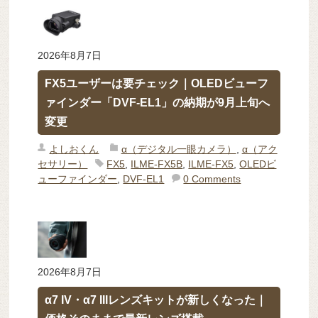
2026年8月7日
FX5ユーザーは要チェック｜OLEDビューフ
ァインダー「DVF-EL1」の納期が9月上旬へ
変更
よしおくん
α（デジタル一眼カメラ）
,
α（アク
セサリー）
FX5
,
ILME-FX5B
,
ILME-FX5
,
OLEDビ
ューファインダー
,
DVF-EL1
0 Comments
2026年8月7日
α7 IV・α7 IIIレンズキットが新しくなった｜