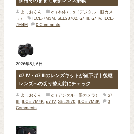
価格そのままで最新レンズ搭載
よしおくん
α（本体）
,
α（デジタル一眼カメ
ラ）
ILCE-7M3M
,
SEL28702
,
α7 III
,
α7 IV
,
ILCE-
7M4M
0 Comments
2026年8月6日
α7 IV・α7 IIIのレンズキットが値下げ｜後継
レンズへの切り替え前にチェック
よしおくん
α（デジタル一眼カメラ）
α7
III
,
ILCE-7M4K
,
α7 IV
,
SEL2870
,
ILCE-7M3K
0
Comments