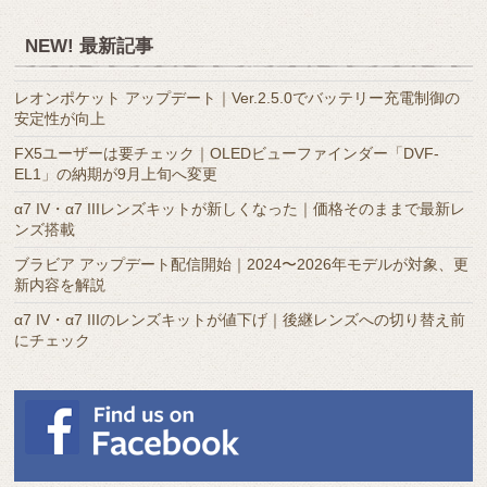
別
ア
NEW! 最新記事
ー
カ
レオンポケット アップデート｜Ver.2.5.0でバッテリー充電制御の
イ
安定性が向上
ブ
FX5ユーザーは要チェック｜OLEDビューファインダー「DVF-
EL1」の納期が9月上旬へ変更
α7 IV・α7 IIIレンズキットが新しくなった｜価格そのままで最新レ
ンズ搭載
ブラビア アップデート配信開始｜2024〜2026年モデルが対象、更
新内容を解説
α7 IV・α7 IIIのレンズキットが値下げ｜後継レンズへの切り替え前
にチェック