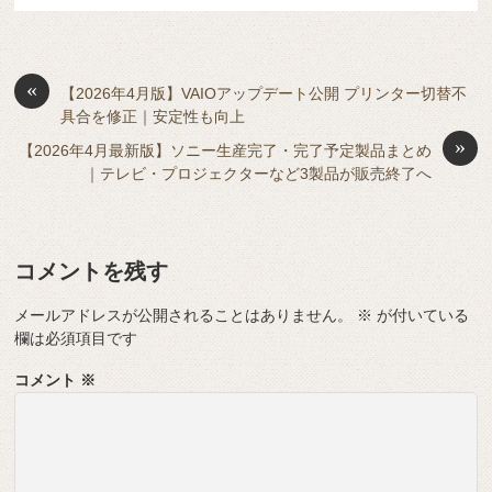
e
n
a
di
et
e
ss
b
a
d
t
sk
e
o
s
«
y
n
【2026年4月版】VAIOアップデート公開 プリンター切替不
具合を修正｜安定性も向上
o
g
»
【2026年4月最新版】ソニー生産完了・完了予定製品まとめ
k
er
｜テレビ・プロジェクターなど3製品が販売終了へ
コメントを残す
メールアドレスが公開されることはありません。
※
が付いている
欄は必須項目です
コメント
※