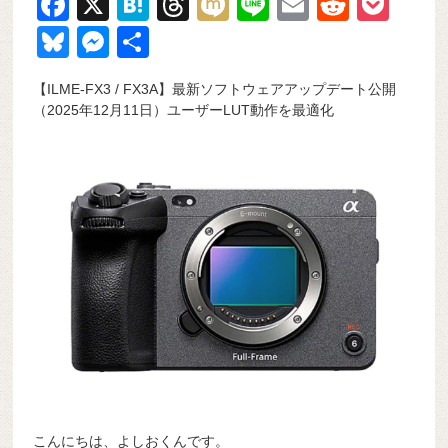
F
X
H
T
M
Li
E
R
P
a
at
hr
ixi
n
m
e
o
Bl
M
共
c
e
e
e
ail
d
ck
u
e
有
【ILME-FX3 / FX3A】最新ソフトウェアアップデート公開
e
n
a
di
et
e
ss
（2025年12月11日）ユーザーLUT動作を最適化
b
a
d
t
sk
e
o
s
y
n
o
g
k
er
こんにちは、よしおくんです。