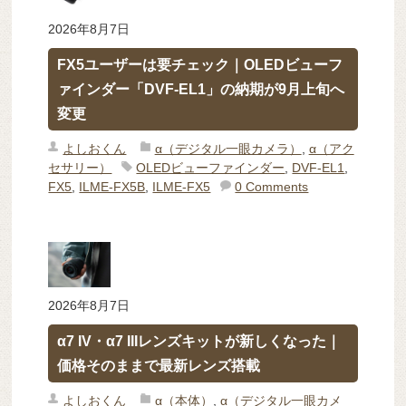
2026年8月7日
FX5ユーザーは要チェック｜OLEDビューフ
ァインダー「DVF-EL1」の納期が9月上旬へ
変更
よしおくん
α（デジタル一眼カメラ）
,
α（アク
セサリー）
OLEDビューファインダー
,
DVF-EL1
,
FX5
,
ILME-FX5B
,
ILME-FX5
0 Comments
2026年8月7日
α7 IV・α7 IIIレンズキットが新しくなった｜
価格そのままで最新レンズ搭載
よしおくん
α（本体）
,
α（デジタル一眼カメ