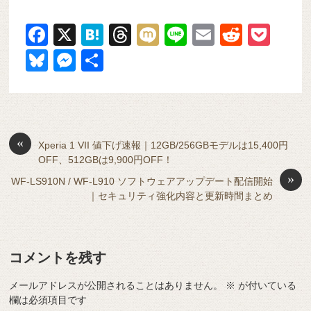
F
X
H
T
M
Li
E
R
P
a
at
hr
ixi
n
m
e
o
Bl
M
共
c
e
e
e
ail
d
ck
u
e
有
e
n
a
di
et
e
ss
b
a
d
t
sk
e
o
s
«
y
n
Xperia 1 VII 値下げ速報｜12GB/256GBモデルは15,400円
OFF、512GBは9,900円OFF！
o
g
»
WF-LS910N / WF-L910 ソフトウェアアップデート配信開始
k
er
｜セキュリティ強化内容と更新時間まとめ
コメントを残す
メールアドレスが公開されることはありません。
※
が付いている
欄は必須項目です