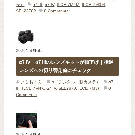
ラ）
α7 III
,
α7 IV
,
ILCE-7M4M
,
ILCE-7M3M
,
SEL28702
0 Comments
2026年8月6日
α7 IV・α7 IIIのレンズキットが値下げ｜後継
レンズへの切り替え前にチェック
よしおくん
α（デジタル一眼カメラ）
α7
III
,
ILCE-7M4K
,
α7 IV
,
SEL2870
,
ILCE-7M3K
0
Comments
2026年8月5日