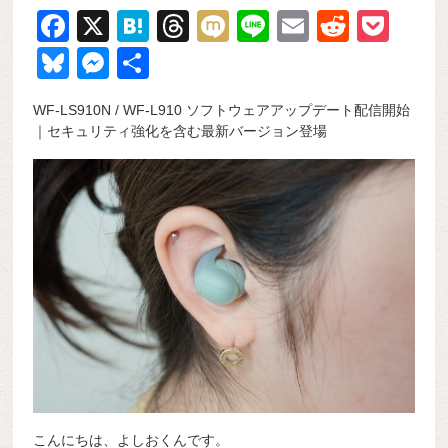
F
X
H
T
M
Li
E
R
P
a
at
hr
ixi
n
m
e
o
Bl
M
共
c
e
e
e
ail
d
ck
u
e
有
WF-LS910N / WF-L910 ソフトウェアアップデート配信開始
e
n
a
di
et
e
ss
｜セキュリティ強化を含む最新バージョン登場
b
a
d
t
sk
e
o
s
y
n
o
g
k
er
こんにちは、よしおくんです。