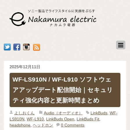
2025年12月11日
WF-LS910N / WF-L910 ソフトウェ
アアップデート配信開始｜セキュリ
ティ強化内容と更新時間まとめ
よしおくん
Audio（オーディオ）
LinkBuds
,
WF-
LS910N
,
WF-L910
,
LinkBuds Open
,
LinkBuds Fit
,
headphone
,
ヘッドホン
0 Comments