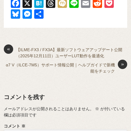
F
X
H
T
M
Li
E
R
P
a
at
hr
ixi
n
m
e
o
Bl
M
共
c
e
e
e
ail
d
ck
u
e
有
e
n
a
di
et
e
ss
b
a
d
t
sk
e
o
s
«
y
n
【ILME-FX3 / FX3A】最新ソフトウェアアップデート公開
（2025年12月11日）ユーザーLUT動作を最適化
o
g
»
α7 V（ILCE-7M5）サポート情報公開｜ヘルプガイドで新機
k
er
能をチェック
コメントを残す
メールアドレスが公開されることはありません。
※
が付いている
欄は必須項目です
コメント
※