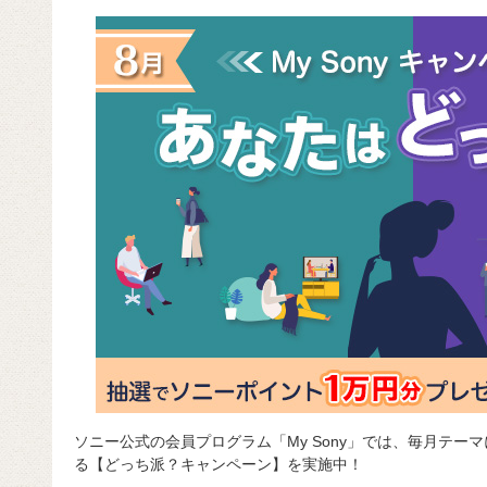
c
e
e
e
ail
d
c
e
n
a
di
e
b
a
d
t
o
s
o
k
ソニー公式の会員プログラム「My Sony」では、毎月テー
る【どっち派？キャンペーン】を実施中！