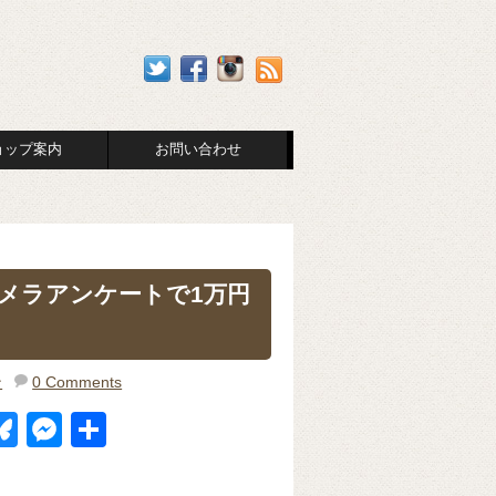
ョップ案内
お問い合わせ
のカメラアンケートで1万円
ン
0 Comments
Bl
M
共
u
e
有