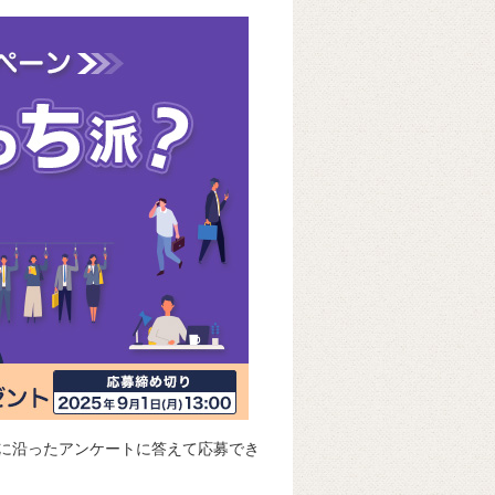
k
e
ss
t
sk
e
y
n
g
er
マに沿ったアンケートに答えて応募でき