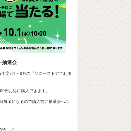
ー抽選会
5年度7月～9月の『ソニーストアご利用
000円お得に購入できます。
日昼頃になるので購入前に抽選会へエ
10時まで。