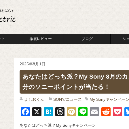
ント
徹底レビュー
ブログ
シ
2025年8月1日
あなたはどっち派？My Sony 8月
分のソニーポイントが当たる！
よしおくん
SONY/ニュース
My Sonyキャンペー
F
X
H
T
M
Li
E
R
P
a
at
hr
ixi
n
m
e
o
あなたはどっち派？My Sonyキャンペーン