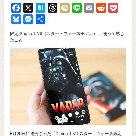
F
X
H
T
M
Li
E
R
P
a
at
hr
ixi
n
m
e
o
Bl
M
共
c
e
e
e
ail
d
ck
u
e
有
限定 Xperia 1 VII（スター・ウォーズモデル） 、使って感じ
e
n
a
di
et
e
ss
たこと
b
a
d
t
sk
e
o
s
y
n
o
g
k
er
6月20日に発売された「Xperia 1 VII スター・ウォーズ限定