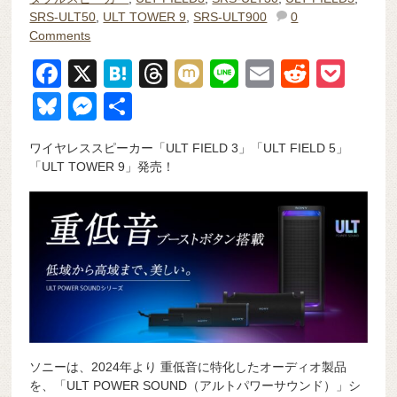
SRS-ULT50
,
ULT TOWER 9
,
SRS-ULT900
0
Comments
F
X
H
T
M
Li
E
R
P
a
at
hr
ixi
n
m
e
o
Bl
M
共
c
e
e
e
ail
d
ck
u
e
有
ワイヤレススピーカー「ULT FIELD 3」「ULT FIELD 5」
e
n
a
di
et
e
ss
「ULT TOWER 9」発売！
b
a
d
t
sk
e
o
s
y
n
o
g
k
er
ソニーは、2024年より 重低音に特化したオーディオ製品
を、「ULT POWER SOUND（アルトパワーサウンド）」シ