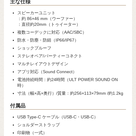
主な仕様
スピーカーユニット
：約 86×46 mm（ウーファー）
：直径約20mm（トゥイーター）
複数コーデックに対応（AAC/SBC）
防水・防塵・防錆（IP66/IP67）
ショックプルーフ
ステレオペア/パーティーコネクト
マルチレイアウトデザイン
アプリ対応（Sound Connect）
電池持続時間：約24時間（ULT POWER SOUND ON
時）
寸法（幅×高×奥行）/質量：約256×113×79mm /約1.2kg
付属品
USB Type-C ケーブル（USB-C・USB-C）
ショルダーストラップ
印刷物（一式）