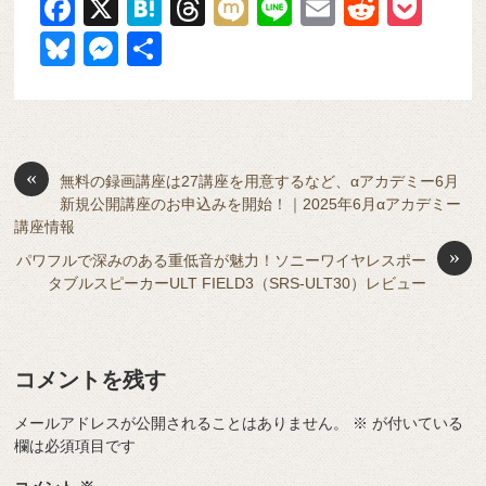
F
X
H
T
M
Li
E
R
P
a
at
hr
ixi
n
m
e
o
Bl
M
共
c
e
e
e
ail
d
ck
u
e
有
e
n
a
di
et
e
ss
b
a
d
t
sk
e
o
s
«
y
n
無料の録画講座は27講座を用意するなど、αアカデミー6月
新規公開講座のお申込みを開始！｜2025年6月αアカデミー
o
g
講座情報
k
er
»
パワフルで深みのある重低音が魅力！ソニーワイヤレスポー
タブルスピーカーULT FIELD3（SRS-ULT30）レビュー
コメントを残す
メールアドレスが公開されることはありません。
※
が付いている
欄は必須項目です