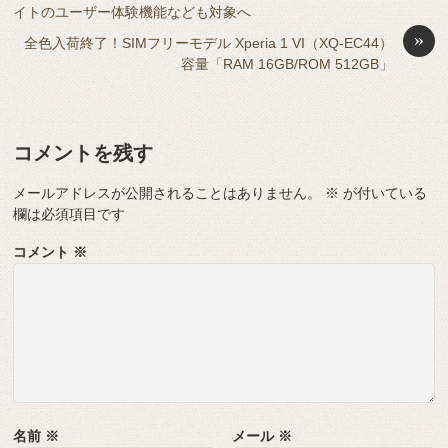
o
g
イトのユーザー体験機能なども対象へ
k
er
»
全色入荷終了！SIMフリーモデル Xperia 1 VI（XQ-EC44）
容量「RAM 16GB/ROM 512GB」
コメントを残す
メールアドレスが公開されることはありません。
※
が付いている
欄は必須項目です
コメント
※
名前
※
メール
※