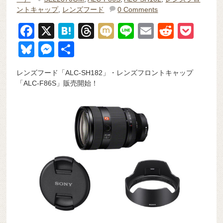
ントキャップ
,
レンズフード
0 Comments
F
X
H
T
M
Li
E
R
P
a
at
hr
ixi
n
m
e
o
Bl
M
共
c
e
e
e
ail
d
ck
u
e
有
レンズフード「ALC-SH182」・レンズフロントキャップ
e
n
a
di
et
e
ss
「ALC-F86S」販売開始！
b
a
d
t
sk
e
o
s
y
n
o
g
k
er