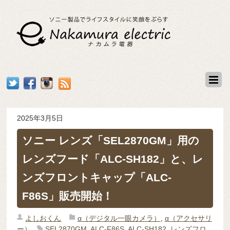
2025年3月5日
ソニー レンズ「SEL2870GM」用の
レンズフード「ALC-SH182」と、レ
ンズフロントキャップ「ALC-
F86S」販売開始！
よしおくん
α（デジタル一眼カメラ）
,
α（アクセサリ
ー）
SEL2870GM
,
ALC-F86S
,
ALC-SH182
,
レンズフロ