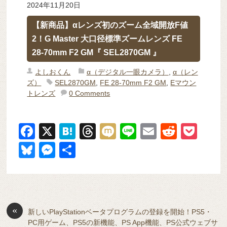
2024年11月20日
【新商品】αレンズ初のズーム全域開放F値
2！G Master 大口径標準ズームレンズ FE
28-70mm F2 GM『 SEL2870GM 』
よしおくん
α（デジタル一眼カメラ）
,
α（レン
ズ）
SEL2870GM
,
FE 28-70mm F2 GM
,
Eマウン
トレンズ
0 Comments
F
X
H
T
M
Li
E
R
P
a
at
hr
ixi
n
m
e
o
Bl
M
共
c
e
e
e
ail
d
ck
u
e
有
e
n
a
di
et
e
ss
b
a
d
t
sk
e
o
s
«
y
n
新しいPlayStationベータプログラムの登録を開始！PS5・
PC用ゲーム、PS5の新機能、PS App機能、PS公式ウェブサ