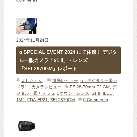
2024年11月24日
α SPECIAL EVENT 2024 にて体感！ デジタ
ル一眼カメラ「α1 II」・レンズ
「SEL2870GM」レポート
よしおくん
徹底レビュー
,
α（デジタル一眼カ
メラ）
,
カメラレビュー
FE 28-70mm F2 GM
,
デ
ジタル一眼カメラ α
,
Eマウントレンズ
,
α1 II
,
ILCE-
1M2
,
FDA-EP21
,
SEL2870GM
0 Comments