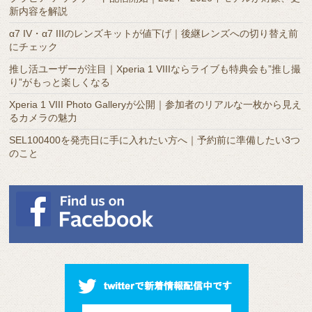
イ
新内容を解説
ブ
α7 IV・α7 IIIのレンズキットが値下げ｜後継レンズへの切り替え前
にチェック
推し活ユーザーが注目｜Xperia 1 VIIIならライブも特典会も”推し撮
り”がもっと楽しくなる
Xperia 1 VIII Photo Galleryが公開｜参加者のリアルな一枚から見え
るカメラの魅力
SEL100400を発売日に手に入れたい方へ｜予約前に準備したい3つ
のこと