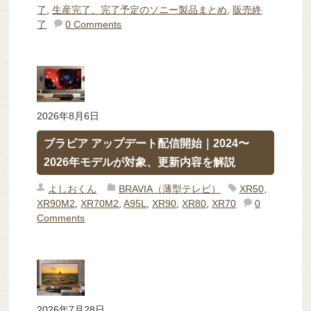
了
,
生産完了、完了予定のソニー製品まとめ
,
販売終
了
0 Comments
2026年8月6日
ブラビア アップデート配信開始｜2024〜
2026年モデルが対象、更新内容を解説
よしおくん
BRAVIA（薄型テレビ）
XR50
,
XR90M2
,
XR70M2
,
A95L
,
XR90
,
XR80
,
XR70
0
Comments
2026年7月28日