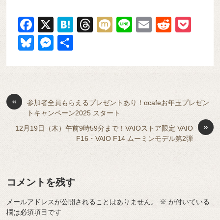
F
X
H
T
M
Li
E
R
P
a
at
hr
ixi
n
m
e
o
Bl
M
共
c
e
e
e
ail
d
ck
u
e
有
e
n
a
di
et
e
ss
b
a
d
t
sk
e
o
s
«
y
n
参加者全員もらえるプレゼントあり！αcafeお年玉プレゼン
トキャンペーン2025 スタート
o
g
»
12月19日（木）午前9時59分まで！VAIOストア限定 VAIO
k
er
F16・VAIO F14 ムーミンモデル第2弾
コメントを残す
メールアドレスが公開されることはありません。
※
が付いている
欄は必須項目です