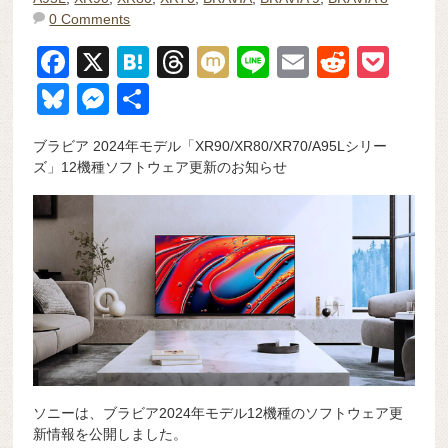
0 Comments
F
X
H
T
M
Li
E
R
P
a
at
hr
ixi
n
m
e
o
Bl
M
共
c
e
e
e
ail
d
ck
u
e
有
ブラビア 2024年モデル「XR90/XR80/XR70/A95Lシリー
e
n
a
di
et
e
ss
ズ」12機種ソフトウェア更新のお知らせ
b
a
d
t
sk
e
o
s
y
n
o
g
k
er
ソニーは、ブラビア2024年モデル12機種のソフトウェア更
新情報を公開しました。