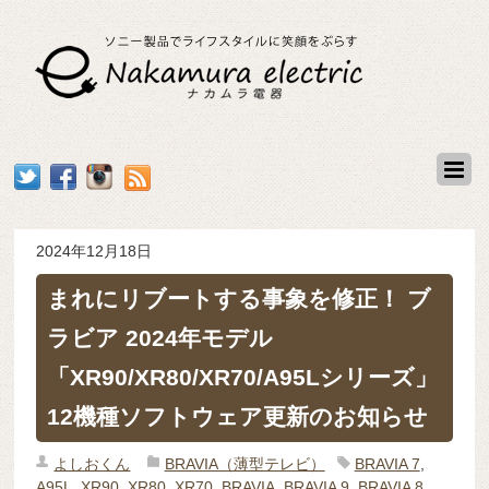
2024年12月18日
まれにリブートする事象を修正！ ブ
ラビア 2024年モデル
「XR90/XR80/XR70/A95Lシリーズ」
12機種ソフトウェア更新のお知らせ
よしおくん
BRAVIA（薄型テレビ）
BRAVIA 7
,
A95L
,
XR90
,
XR80
,
XR70
,
BRAVIA
,
BRAVIA 9
,
BRAVIA 8