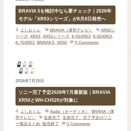
BRAVIA 5を検討中なら要チェック｜2026年
モデル「XR53シリーズ」が8月8日発売へ
よしおくん
BRAVIA（薄型テレビ）
XR50シ
リーズ
,
XR53
,
XR53シリーズ
,
K-55XR53
,
K-65XR53
,
K-75XR53
,
BRAVIA 5
,
XR50
0 Comments
2026年7月25日
ソニー完了予定2026年7月最新版｜BRAVIA
XR50とWH-CH520が対象に
よしおくん
Audio（オーディオ）
,
BRAVIA（薄
型テレビ）
生産完了
,
生産完了、完了予定のソニ
ー製品まとめ
,
販売終了
0 Comments