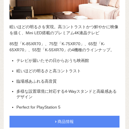
眩いほどの明るさを実現。高コントラストかつ鮮やかに映像
を描く、Mini LED搭載のプレミアム4K液晶テレビ
85型「K-85XR70」、75型「K-75XR70」、65型「K-
65XR70」、55型「K-55XR70」の4機種のラインナップ。
テレビが届いたその日からおうち映画館
眩いほどの明るさと高コントラスト
臨場感あふれる高音質
多様な設置環境に対応する4-Wayスタンドと高級感ある
デザイン
Perfect for PlayStation 5
商品情報