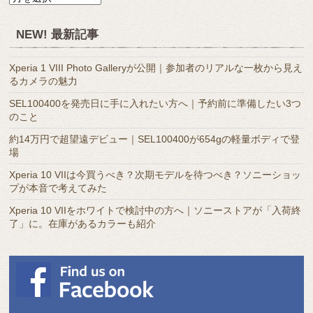
別
ア
NEW! 最新記事
ー
カ
Xperia 1 VIII Photo Galleryが公開｜参加者のリアルな一枚から見え
イ
るカメラの魅力
ブ
SEL100400を発売日に手に入れたい方へ｜予約前に準備したい3つ
のこと
約14万円で超望遠デビュー｜SEL100400が654gの軽量ボディで登
場
Xperia 10 VIIは今買うべき？次期モデルを待つべき？ソニーショッ
プが本音で考えてみた
Xperia 10 VIIをホワイトで検討中の方へ｜ソニーストアが「入荷終
了」に。在庫があるカラーも紹介