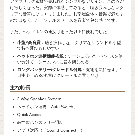
ファブリック素材で覆われたシンプルなデザイン。この点だ
け欲しくなった。実際に体感してみると、聴き疲れしないク
リアな音質にびっくりしました。お部屋全体を音楽で満たす
のではなく、パーソナルスペースを音楽で包む感じです。
また、ヘッドホンの連携は思った以上に便利でした。
小型×高音質
：聴き疲れしないクリアなサウンド＆小型
で持ち運びもしやすい
ヘッドホン連携機能搭載
：シーンにあったデバイスを使
い分けて、シームレスに音を楽しめる
ロングバッテリー/クレードル付属
：充電を気にせず、1
日中楽しめる/充電はクレードルに置くだけ
主な特長
2 Way Speaker System
ヘッドホン連携「Auto Switch」
Quick Access
高性能ハンズフリー通話
アプリ対応（「Sound Connect」）