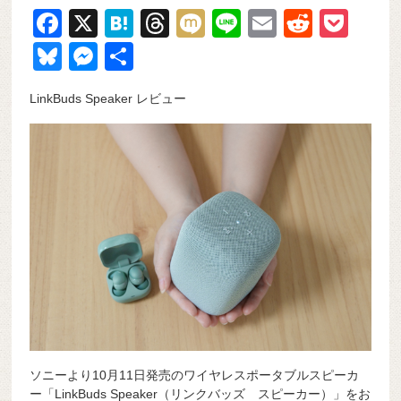
F
X
H
T
M
Li
E
R
P
a
at
hr
ixi
n
m
e
o
Bl
M
共
c
e
e
e
ail
d
ck
u
e
有
LinkBuds Speaker レビュー
e
n
a
di
et
e
ss
b
a
d
t
sk
e
o
s
y
n
o
g
k
er
ソニーより10月11日発売のワイヤレスポータブルスピーカ
ー「LinkBuds Speaker（リンクバッズ スピーカー）」をお