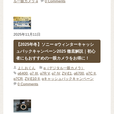
ル一眼カメラ α
0 Comments
2025年11月11日
【2025年冬】ソニー αウィンターキャッシ
ュバックキャンペーン2025 徹底解説｜初心
者にもおすすめの一眼カメラをお得に！
よしおくん
α（デジタル一眼カメラ）
α6400
,
α7 III
,
α7R V
,
α7 IV
,
ZV-E1
,
α6700
,
α7C II
,
α7CR
,
ZV-E10 II
,
αキャッシュバックキャンペーン
0 Comments