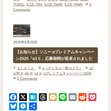
7CM2L
,
ILCE-7M4
,
ILCE-7M4K
,
ILCE-7RM5
0
Comments
2025年6月20日
【お知らせ】ソニー αプレミアムキャンペー
ン2025「α1Ⅱ」応募期間が延長されました
よしおくん
α（デジタル一眼カメラ）
α1
,
α7R V
,
α9 III
,
α1 II
,
αプレミアムキャンペーン2025
0 Comments
F
X
H
T
M
Li
E
R
P
a
at
hr
ixi
n
m
e
o
Bl
M
共