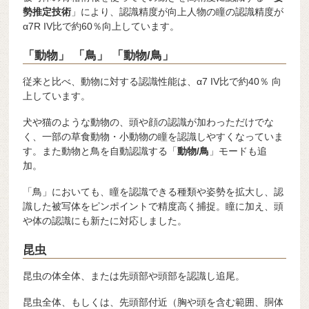
勢推定技術
」により、認識精度が向上人物の瞳の認識精度が
α7R IV比で約60％向上しています。
「動物」 「鳥」 「動物/鳥」
従来と比べ、動物に対する認識性能は、α7 IV比で約40％ 向
上しています。
犬や猫のような動物の、頭や顔の認識が加わっただけでな
く、一部の草食動物・小動物の瞳を認識しやすくなっていま
す。また動物と鳥を自動認識する「
動物/鳥
」モードも追
加。
「鳥」においても、瞳を認識できる種類や姿勢を拡大し、認
識した被写体をピンポイントで精度高く捕捉。瞳に加え、頭
や体の認識にも新たに対応しました。
昆虫
昆虫の体全体、または先頭部や頭部を認識し追尾。
昆虫全体、もしくは、先頭部付近（胸や頭を含む範囲、胴体