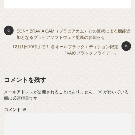
c
e
e
e
ail
d
ck
u
e
有
e
n
a
di
et
e
ss
b
a
d
t
sk
e
o
s
«
y
n
SONY BRAVIA CAM（ブラビアカム）との連携による機能追
加となるブラビアソフトウェア更新のお知らせ
o
g
»
12月1日10時まで！ 各オールブラックエディション限定
k
er
『VAIOブラックフライデー』
コメントを残す
メールアドレスが公開されることはありません。
※
が付いている
欄は必須項目です
コメント
※