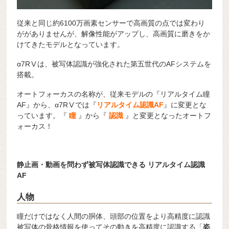
従来と同じ約6100万画素センサーで高画質の点では変わり
ががありませんが、解像性能がアップし、高画質に磨きをか
けてきたモデルとなっています。
α7RⅤは、被写体認識が強化された第五世代のAFシステムを
搭載。
オートフォーカスの名称が、従来モデルの『リアルタイム瞳
AF』から、α7RⅤでは『
リアルタイム認識AF
』に変更とな
っています。『
瞳
』から『
認識
』と変更となったオートフ
ォーカス！
静止画・動画を問わず被写体認識できる リアルタイム認識
AF
人物
瞳だけではなく人間の胴体、頭部の位置をより高精度に認識
被写体の骨格情報を使ってその動きを高精度に認識する「
姿