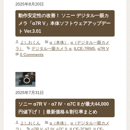
2025年8月20日
動作安定性の改善！ ソニー デジタル一眼カ
メラ「α7R V」本体ソフトウェアアップデー
ト Ver.3.01
よしおくん
α（本体）
,
α（デジタル一眼カメ
ラ）
デジタル一眼カメラ α
,
ILCE-7RM5
,
α7R V
0 Comments
2025年7月31日
ソニー α7R V・α7 IV・α7C II が最大44,000
円値下げ！｜最新価格＆割引率まとめ
よしおくん
α（本体）
,
α（デジタル一眼カメ
ラ）
α7R V
,
α7 IV
,
α7C II
,
ILCE-7CM2
,
ILCE-