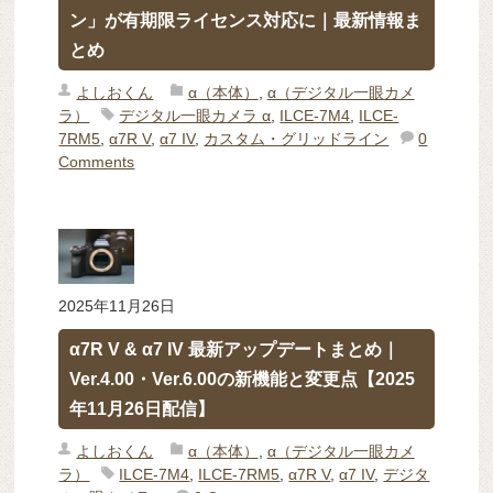
ン」が有期限ライセンス対応に｜最新情報ま
とめ
よしおくん
α（本体）
,
α（デジタル一眼カメ
ラ）
デジタル一眼カメラ α
,
ILCE-7M4
,
ILCE-
7RM5
,
α7R V
,
α7 IV
,
カスタム・グリッドライン
0
Comments
2025年11月26日
α7R V & α7 IV 最新アップデートまとめ｜
Ver.4.00・Ver.6.00の新機能と変更点【2025
年11月26日配信】
よしおくん
α（本体）
,
α（デジタル一眼カメ
ラ）
ILCE-7M4
,
ILCE-7RM5
,
α7R V
,
α7 IV
,
デジタ