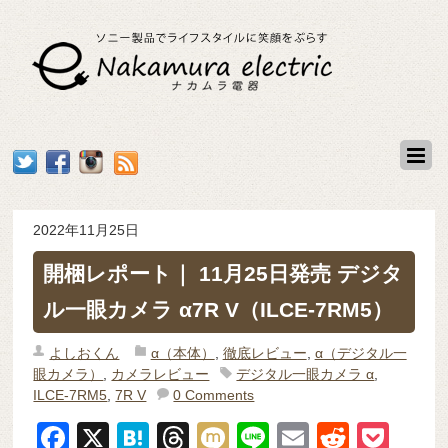
2022年11月25日
開梱レポート｜ 11月25日発売 デジタ
ル一眼カメラ α7R V（ILCE-7RM5）
よしおくん
α（本体）
,
徹底レビュー
,
α（デジタル一
眼カメラ）
,
カメラレビュー
デジタル一眼カメラ α
,
ILCE-7RM5
,
7R V
0 Comments
F
X
H
T
M
Li
E
R
P