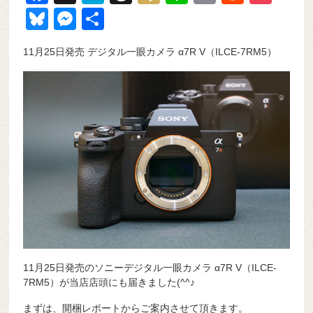
a
at
hr
ixi
n
m
e
o
Bl
M
共
c
e
e
e
ail
d
ck
u
e
有
11月25日発売 デジタル一眼カメラ α7R V（ILCE-7RM5）
e
n
a
di
et
e
ss
b
a
d
t
sk
e
o
s
y
n
o
g
k
er
11月25日発売のソニーデジタル一眼カメラ α7R V（ILCE-
7RM5）が当店店頭にも届きました(^^♪
まずは、開梱レポートからご案内させて頂きます。