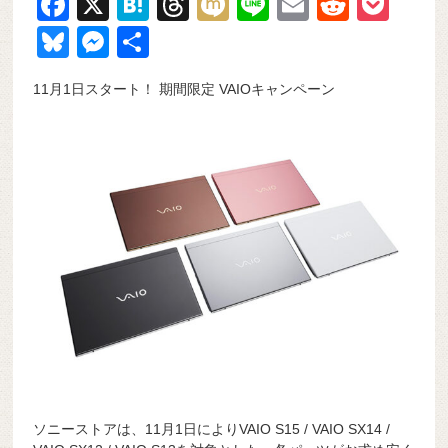
F
X
H
T
M
Li
E
R
P
a
at
hr
ixi
n
m
e
o
Bl
M
共
c
e
e
e
ail
d
ck
u
e
有
11月1日スタート！ 期間限定 VAIOキャンペーン
e
n
a
di
et
e
ss
b
a
d
t
sk
e
o
s
y
n
o
g
k
er
ソニーストアは、11月1日によりVAIO S15 / VAIO SX14 /