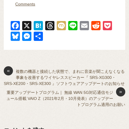
Comments
F
X
H
T
M
Li
E
R
P
a
at
hr
ixi
n
m
e
o
Bl
M
共
c
e
e
e
ail
d
ck
u
e
有
e
n
a
di
et
e
ss
b
a
d
t
sk
e
o
s
«
y
n
複数の機器と接続した状態で、まれに音楽が聞こえなくなる
事象を改善するワイヤレススピーカー『 SRS-XG300・
o
g
SRS-XE200・SRS-XE300 』ソフトウェアアップデートのお知らせ
k
er
»
重要アップデートプログラム｜ 無線 WAN 5G対応通信モジ
ュール搭載 VAIO Z（2021年2月・10月発表）のアップデー
トプログラム適用のお願い