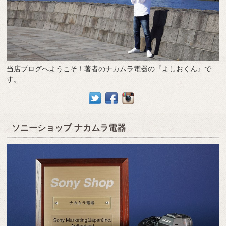
当店ブログへようこそ！著者のナカムラ電器の『よしおくん』で
す。
ソニーショップ ナカムラ電器