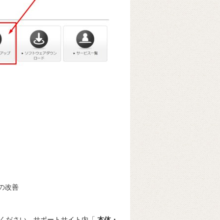
の改善
照ください。サポートサイト内「
本体・