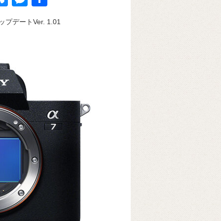
u
e
有
デートVer. 1.01
k
e
ss
t
sk
e
y
n
g
er