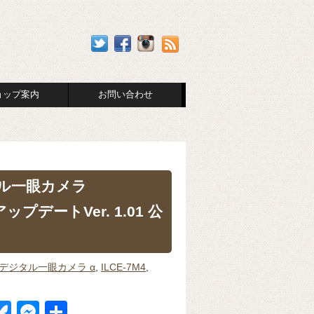
ョップ案内
お問い合わせ
タル一眼カメラ
ップデートVer. 1.01 公
デジタル一眼カメラ α
,
ILCE-7M4
,
Bl
M
共