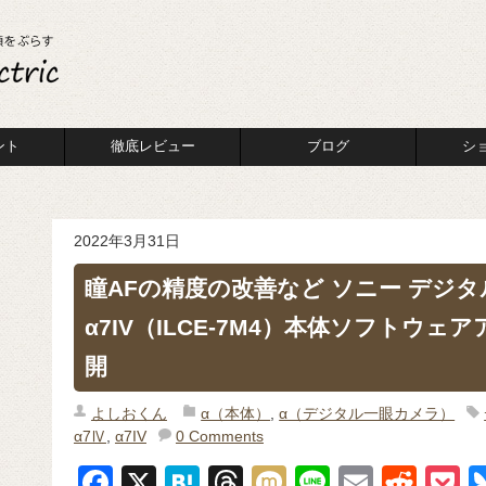
ント
徹底レビュー
ブログ
シ
2022年3月31日
瞳AFの精度の改善など ソニー デジ
α7IV（ILCE-7M4）本体ソフトウェアア
開
よしおくん
α（本体）
,
α（デジタル一眼カメラ）
α7Ⅳ
,
α7IV
0 Comments
F
X
H
T
M
Li
E
R
P