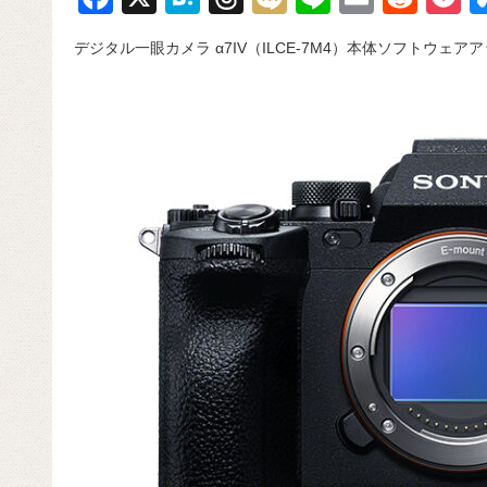
a
at
hr
ixi
n
m
e
o
デジタル一眼カメラ α7IV（ILCE-7M4）本体ソフトウェアアップ
c
e
e
e
ail
d
c
e
n
a
di
e
b
a
d
t
o
s
o
k