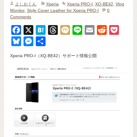
よしおくん
Xperia
Xperia PRO-I
,
XQ-BE42
,
Vlog
Monitor
,
Style Cover Leather for Xperia PRO-I
0
Comments
F
X
H
T
M
Li
E
R
P
a
at
hr
ixi
n
m
e
o
Bl
M
共
c
e
e
e
ail
d
ck
u
e
有
Xperia PRO-I（XQ-BE42）サポート情報公開
e
n
a
di
et
e
ss
b
a
d
t
sk
e
o
s
y
n
o
g
k
er