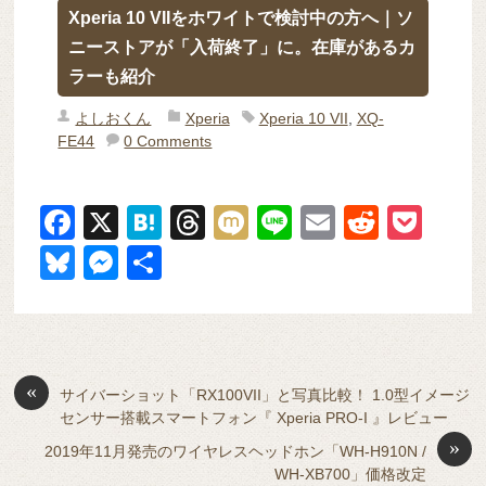
Xperia 10 VIIをホワイトで検討中の方へ｜ソ
ニーストアが「入荷終了」に。在庫があるカ
ラーも紹介
よしおくん
Xperia
Xperia 10 VII
,
XQ-
FE44
0 Comments
F
X
H
T
M
Li
E
R
P
a
at
hr
ixi
n
m
e
o
Bl
M
共
c
e
e
e
ail
d
ck
u
e
有
e
n
a
di
et
e
ss
b
a
d
t
sk
e
o
s
«
y
n
サイバーショット「RX100VII」と写真比較！ 1.0型イメージ
センサー搭載スマートフォン『 Xperia PRO-I 』レビュー
o
g
»
2019年11月発売のワイヤレスヘッドホン「WH-H910N /
k
er
WH-XB700」価格改定