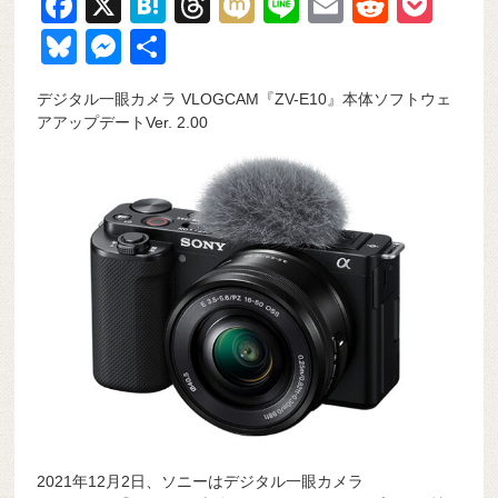
F
X
H
T
M
Li
E
R
P
a
at
hr
ixi
n
m
e
o
Bl
M
共
c
e
e
e
ail
d
ck
u
e
有
デジタル一眼カメラ VLOGCAM『ZV-E10』本体ソフトウェ
e
n
a
di
et
e
ss
アアップデートVer. 2.00
b
a
d
t
sk
e
o
s
y
n
o
g
k
er
2021年12月2日、ソニーはデジタル一眼カメラ