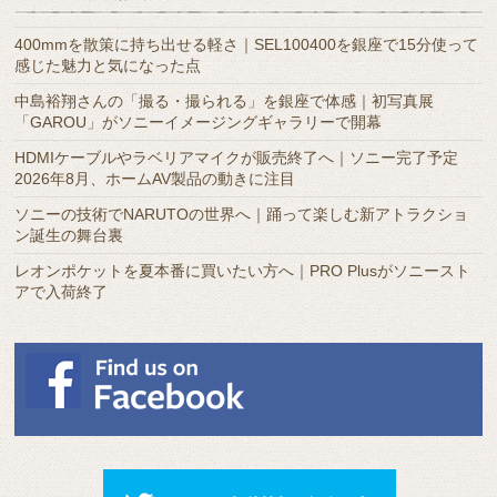
ー
カ
400mmを散策に持ち出せる軽さ｜SEL100400を銀座で15分使って
イ
感じた魅力と気になった点
ブ
中島裕翔さんの「撮る・撮られる」を銀座で体感｜初写真展
「GAROU」がソニーイメージングギャラリーで開幕
HDMIケーブルやラベリアマイクが販売終了へ｜ソニー完了予定
2026年8月、ホームAV製品の動きに注目
ソニーの技術でNARUTOの世界へ｜踊って楽しむ新アトラクショ
ン誕生の舞台裏
レオンポケットを夏本番に買いたい方へ｜PRO Plusがソニースト
アで入荷終了