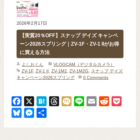
2026年2月17日
【実質20％OFF】スナップ デイズ キャンペ
ーン2026スプリング｜ZV-1F・ZV-1 IIがお得
に買える方法
よしおくん
VLOGCAM（デジタルカメラ）
ZV-1F
,
ZV-1 II
,
ZV-1M2
,
ZV-1M2G
,
スナップ デイズ
キャンペーン2026スプリング
0 Comments
F
X
H
T
M
Li
E
R
P
a
at
hr
ixi
n
m
e
o
Bl
M
共
c
e
e
e
ail
d
ck
u
e
有
e
n
a
di
et
e
ss