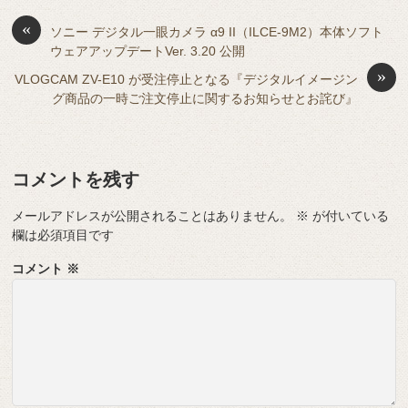
b
a
d
t
sk
e
o
s
«
y
n
ソニー デジタル一眼カメラ α9 II（ILCE-9M2）本体ソフト
ウェアアップデートVer. 3.20 公開
o
g
»
VLOGCAM ZV-E10 が受注停止となる『デジタルイメージン
k
er
グ商品の一時ご注文停止に関するお知らせとお詫び』
コメントを残す
メールアドレスが公開されることはありません。
※
が付いている
欄は必須項目です
コメント
※