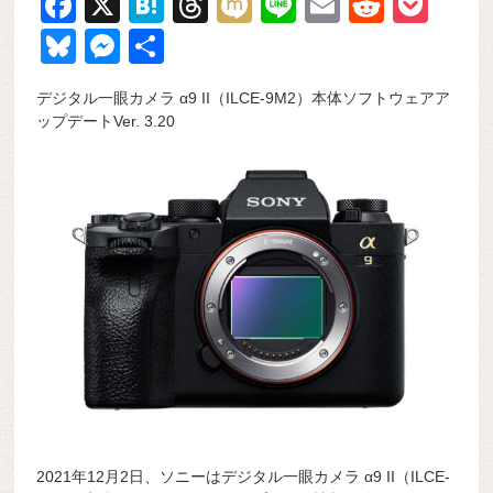
F
X
H
T
M
Li
E
R
P
a
at
hr
ixi
n
m
e
o
Bl
M
共
c
e
e
e
ail
d
ck
u
e
有
デジタル一眼カメラ α9 II（ILCE-9M2）本体ソフトウェアア
e
n
a
di
et
e
ss
ップデートVer. 3.20
b
a
d
t
sk
e
o
s
y
n
o
g
k
er
2021年12月2日、ソニーはデジタル一眼カメラ α9 II（ILCE-