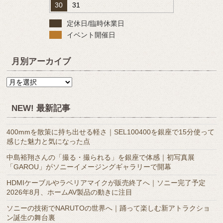
30
31
定休日/臨時休業日
イベント開催日
月別アーカイブ
月
別
ア
NEW! 最新記事
ー
カ
400mmを散策に持ち出せる軽さ｜SEL100400を銀座で15分使って
イ
感じた魅力と気になった点
ブ
中島裕翔さんの「撮る・撮られる」を銀座で体感｜初写真展
「GAROU」がソニーイメージングギャラリーで開幕
HDMIケーブルやラベリアマイクが販売終了へ｜ソニー完了予定
2026年8月、ホームAV製品の動きに注目
ソニーの技術でNARUTOの世界へ｜踊って楽しむ新アトラクショ
ン誕生の舞台裏