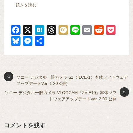
続きを読む
F
X
H
T
M
Li
E
R
P
a
at
hr
ixi
n
m
e
o
Bl
M
共
c
e
e
e
ail
d
ck
u
e
有
e
n
a
di
et
e
ss
b
a
d
t
sk
e
o
s
«
y
n
ソニー デジタル一眼カメラ α1（ILCE-1）本体ソフトウェア
アップデートVer. 1.20 公開
o
g
»
ソニー デジタル一眼カメラ VLOGCAM『ZV-E10』本体ソフ
k
er
トウェアアップデートVer. 2.00 公開
コメントを残す