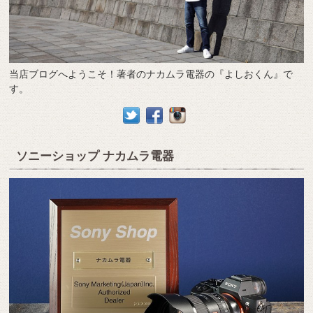
当店ブログへようこそ！著者のナカムラ電器の『よしおくん』で
す。
ソニーショップ ナカムラ電器