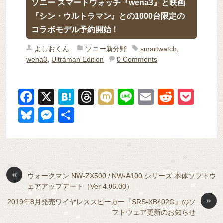
ソニー スマートウォッチ『wena3』と映画
『シン・ウルトラマン』との1000台限定の
コラボモデル予約開始！
よしおくん
ソニー新分野
smartwatch
,
wena3
,
Ultraman Edition
0 Comments
F
X
H
T
M
Li
E
R
P
a
at
hr
ixi
n
m
e
o
Bl
M
共
c
e
e
e
ail
d
ck
u
e
有
e
n
a
di
et
e
ss
b
a
d
t
sk
e
o
s
«
y
n
ウォークマン NW-ZX500 / NW-A100 シリーズ 本体ソフトウ
ェアアップデート（Ver 4.06.00）
o
g
»
2019年8月発売ワイヤレススピーカー『SRS-XB402G』のソ
k
er
フトウェア更新のお知らせ