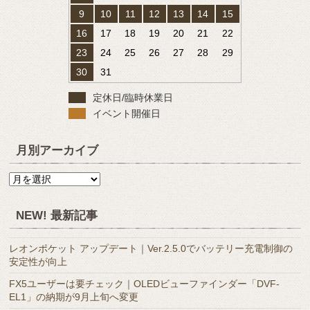
9
10
11
12
13
14
15
16
17
18
19
20
21
22
23
24
25
26
27
28
29
30
31
定休日/臨時休業日
イベント開催日
月別アーカイブ
月
別
ア
NEW! 最新記事
ー
カ
レオンポケット アップデート｜Ver.2.5.0でバッテリー充電制御の
イ
安定性が向上
ブ
FX5ユーザーは要チェック｜OLEDビューファインダー「DVF-
EL1」の納期が9月上旬へ変更