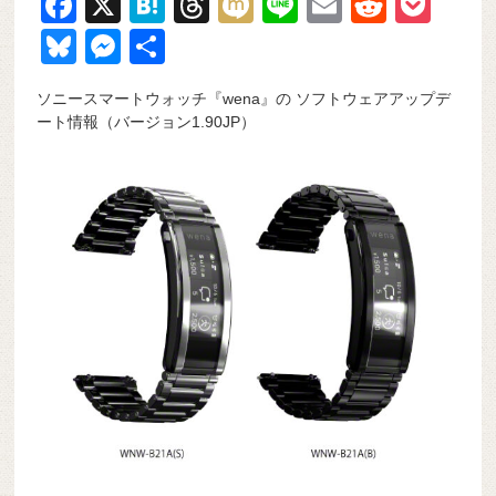
F
X
H
T
M
Li
E
R
P
a
at
hr
ixi
n
m
e
o
Bl
M
共
c
e
e
e
ail
d
ck
u
e
有
ソニースマートウォッチ『wena』の ソフトウェアアップデ
e
n
a
di
et
e
ss
ート情報（バージョン1.90JP）
b
a
d
t
sk
e
o
s
y
n
o
g
k
er