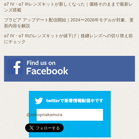
α7 IV・α7 IIIレンズキットが新しくなった｜価格そのままで最新レ
ンズ搭載
ブラビア アップデート配信開始｜2024〜2026年モデルが対象、更
新内容を解説
α7 IV・α7 IIIのレンズキットが値下げ｜後継レンズへの切り替え前
にチェック
@sshopnakamura