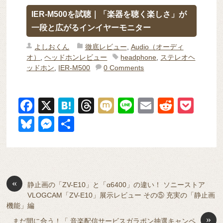
IER-M500を試聴｜「楽器を聴く楽しさ」が
一段と広がるインイヤーモニター
よしおくん
徹底レビュー
,
Audio（オーディ
オ）
,
ヘッドホンレビュー
headphone
,
ステレオヘ
ッドホン
,
IER-M500
0 Comments
F
X
H
T
M
Li
E
R
P
a
at
hr
ixi
n
m
e
o
Bl
M
共
c
e
e
e
ail
d
ck
u
e
有
e
n
a
di
et
e
ss
b
a
d
t
sk
e
o
s
«
y
n
静止画の「ZV-E10」と「α6400」の違い！ ソニーストア
VLOGCAM「ZV-E10」展示レビュー その⑤ 充実の「静止画
o
g
機能」編
k
er
»
まだ間に合う！「 音楽配信サービスガラポン抽選キャンペ