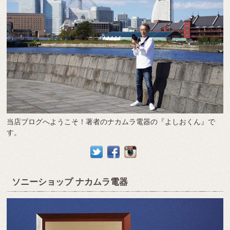
当店ブログへようこそ！著者のナカムラ電器の『よしおくん』で
す。
ソニーショップ ナカムラ電器