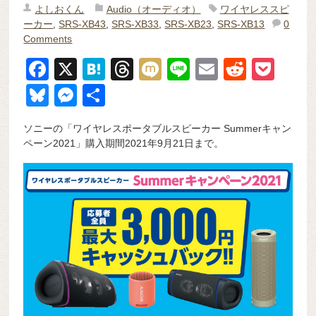
よしおくん
Audio（オーディオ）
ワイヤレススピ
ーカー
,
SRS-XB43
,
SRS-XB33
,
SRS-XB23
,
SRS-XB13
0
Comments
F
X
H
T
M
Li
E
R
P
a
at
hr
ixi
n
m
e
o
Bl
M
共
c
e
e
e
ail
d
ck
u
e
有
ソニーの「ワイヤレスポータブルスピーカー Summerキャン
e
n
a
di
et
e
ss
ペーン2021」購入期間2021年9月21日まで。
b
a
d
t
sk
e
o
s
y
n
o
g
k
er