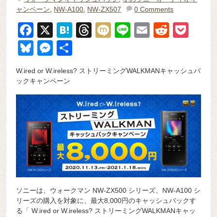
ャンペーン
,
NW-A100
,
NW-ZX507
0 Comments
F
X
H
T
M
Li
E
R
P
a
at
hr
ixi
n
m
e
o
Bl
M
共
c
e
e
e
ail
d
ck
u
e
有
W.ired or W.ireless? ストリーミングWALKMANキャッシュバ
e
n
a
di
et
e
ss
ックキャンペーン
b
a
d
t
sk
e
o
s
y
n
o
g
k
er
ソニーは、ウォークマン NW-ZX500 シリーズ、NW-A100 シ
リーズの購入を対象に、最大8,000円のキャッシュバックす
る「 W.ired or W.ireless? ストリーミングWALKMANキャッ