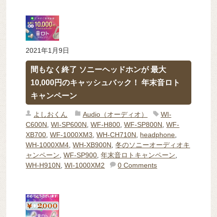
2021年1月9日
間もなく終了 ソニーヘッドホンが 最大
10,000円のキャッシュバック！ 年末音ロト
キャンペーン
よしおくん
Audio（オーディオ）
WI-
C600N
,
WI-SP600N
,
WF-H800
,
WF-SP800N
,
WF-
XB700
,
WF-1000XM3
,
WH-CH710N
,
headphone
,
WH-1000XM4
,
WH-XB900N
,
冬のソニーオーディオキ
ャンペーン
,
WF-SP900
,
年末音ロトキャンペーン
,
WH-H910N
,
WI-1000XM2
0 Comments