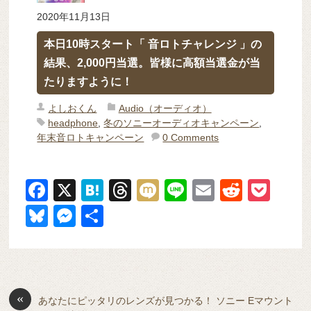
2020年11月13日
本日10時スタート「 音ロトチャレンジ 」の
結果、2,000円当選。皆様に高額当選金が当
たりますように！
よしおくん
Audio（オーディオ）
headphone
,
冬のソニーオーディオキャンペーン
,
年末音ロトキャンペーン
0 Comments
F
X
H
T
M
Li
E
R
P
a
at
hr
ixi
n
m
e
o
Bl
M
共
c
e
e
e
ail
d
ck
u
e
有
e
n
a
di
et
e
ss
b
a
d
t
sk
e
o
s
«
y
n
あなたにピッタリのレンズが見つかる！ ソニー Eマウント