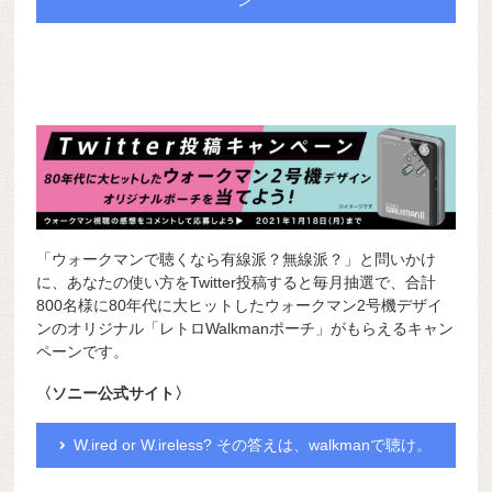
ン
「ウォークマンで聴くなら有線派？無線派？」と問いかけ
に、あなたの使い方をTwitter投稿すると毎月抽選で、合計
800名様に80年代に大ヒットしたウォークマン2号機デザイ
ンのオリジナル「レトロWalkmanポーチ」がもらえるキャン
ペーンです。
〈ソニー公式サイト〉
W.ired or W.ireless? その答えは、walkmanで聴け。