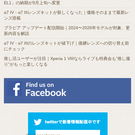
EL1」の納期が9月上旬へ変更
ブ
α7 IV・α7 IIIレンズキットが新しくなった｜価格そのままで最新レ
ンズ搭載
ブラビア アップデート配信開始｜2024〜2026年モデルが対象、更
新内容を解説
α7 IV・α7 IIIのレンズキットが値下げ｜後継レンズへの切り替え前
にチェック
推し活ユーザーが注目｜Xperia 1 VIIIならライブも特典会も”推し撮
り”がもっと楽しくなる