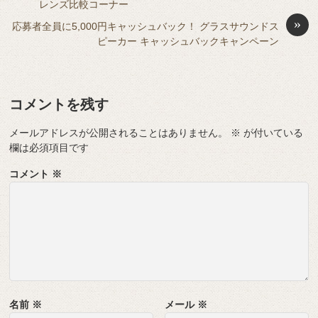
レンズ比較コーナー
o
g
»
応募者全員に5,000円キャッシュバック！ グラスサウンドス
k
er
ピーカー キャッシュバックキャンペーン
コメントを残す
メールアドレスが公開されることはありません。
※
が付いている
欄は必須項目です
コメント
※
名前
※
メール
※