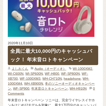
2020年11月10日
全員に最大10,000円のキャッシュバ
ック！ 年末音ロトキャンペーン
よしおくん
Audio（オーディオ）
WI-1000XM2
,
WI-C600N
,
WI-SP600N
,
WF-H800
,
WF-SP800N
,
WF-
XB700
,
WF-1000XM3
,
WH-CH710N
,
headphone
,
WH-
1000XM4
,
WH-XB900N
,
冬のソニーオーディオキャンペー
ン
,
WF-SP900
,
年末音ロトキャンペーン
,
WH-H910N
0
Comments
年末音ロトキャンペーン ソニーは、完全ワイヤレスイヤホ
ンをはじめ12モデルを対象に、最大1万円分のキャッシュバ