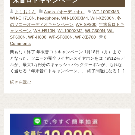
末音ロトキャンペーン
よしおくん
Audio（オーディオ）
WF-1000XM3
,
WH-CH710N
,
headphone
,
WH-1000XM4
,
WH-XB900N
,
冬
のソニーオーディオキャンペーン
,
WF-SP900
,
年末音ロトキ
ャンペーン
,
WH-H910N
,
WI-1000XM2
,
WI-C600N
,
WI-
SP600N
,
WF-H800
,
WF-SP800N
,
WF-XB700
0
Comments
間もなく終了 年末音ロトキャンペーン 1月18日（月）まで
となった、ソニーの完全ワイヤレスイヤホンをはじめ12モデ
ルが、最大1万円分のキャッシュバッククーポンが、もれな
く当たる「年末音ロトキャンペーン」。 終了間近になる […]
続きを読む