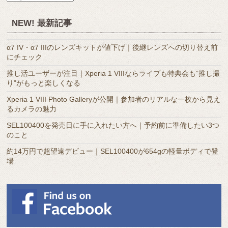
別
ア
NEW! 最新記事
ー
カ
α7 IV・α7 IIIのレンズキットが値下げ｜後継レンズへの切り替え前
イ
にチェック
ブ
推し活ユーザーが注目｜Xperia 1 VIIIならライブも特典会も”推し撮
り”がもっと楽しくなる
Xperia 1 VIII Photo Galleryが公開｜参加者のリアルな一枚から見え
るカメラの魅力
SEL100400を発売日に手に入れたい方へ｜予約前に準備したい3つ
のこと
約14万円で超望遠デビュー｜SEL100400が654gの軽量ボディで登
場