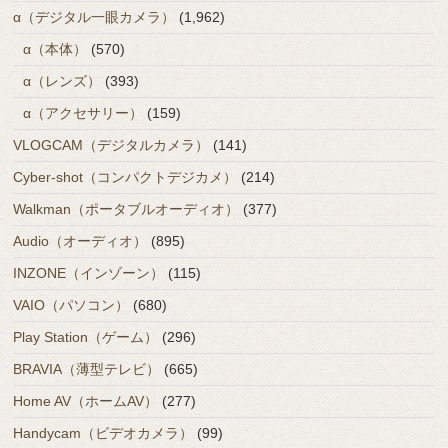
α（デジタル一眼カメラ）
(1,962)
α（本体）
(570)
α（レンズ）
(393)
α（アクセサリー）
(159)
VLOGCAM（デジタルカメラ）
(141)
Cyber-shot（コンパクトデジカメ）
(214)
Walkman（ポータブルオーディオ）
(377)
Audio（オーディオ）
(895)
INZONE（インゾーン）
(115)
VAIO（パソコン）
(680)
Play Station（ゲーム）
(296)
BRAVIA（薄型テレビ）
(665)
Home AV（ホームAV）
(277)
Handycam（ビデオカメラ）
(99)