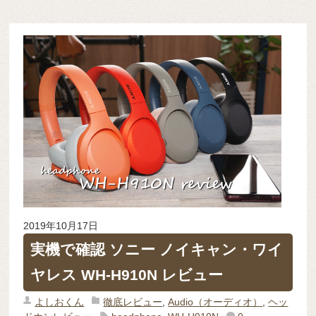
2019年10月17日
実機で確認 ソニー ノイキャン・ワイ
ヤレス WH-H910N レビュー
よしおくん
徹底レビュー
,
Audio（オーディオ）
,
ヘッ