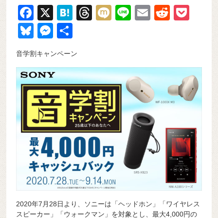
F
X
H
T
M
Li
E
R
P
a
at
hr
ixi
n
m
e
o
Bl
M
共
c
e
e
e
ail
d
ck
u
e
有
音学割キャンペーン
e
n
a
di
et
e
ss
b
a
d
t
sk
e
o
s
y
n
o
g
k
er
2020年7月28日より、ソニーは「ヘッドホン」「ワイヤレス
スピーカー」「ウォークマン」を対象とし、最大4,000円の