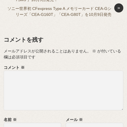
o
g
»
ソニー世界初 CFexpress Type A メモリーカード CEA-Gシ
k
er
リーズ「CEA-G160T」「CEA-G80T」を10月9日発売
コメントを残す
メールアドレスが公開されることはありません。
※
が付いている
欄は必須項目です
コメント
※
名前
※
メール
※