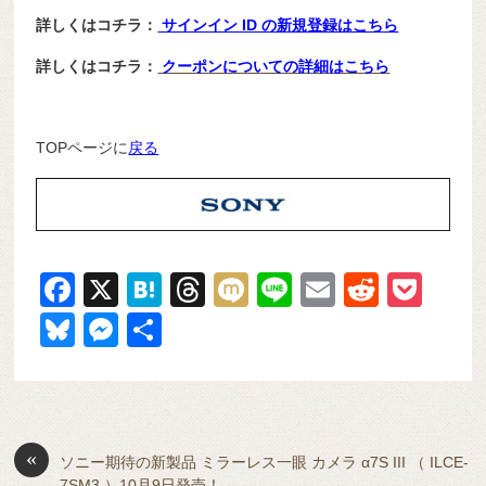
詳しくはコチラ：
サインイン ID の新規登録はこちら
詳しくはコチラ：
クーポンについての詳細はこちら
TOPページに
戻る
F
X
H
T
M
Li
E
R
P
a
at
hr
ixi
n
m
e
o
Bl
M
共
c
e
e
e
ail
d
ck
u
e
有
e
n
a
di
et
e
ss
b
a
d
t
sk
e
o
s
«
y
n
ソニー期待の新製品 ミラーレス一眼 カメラ α7S III （ ILCE-
7SM3 ）10月9日発売！