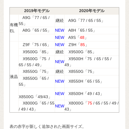
2019年モデル
2020年モデル
A9G「77 / 65 /
継続
A9G「77 / 65 / 55」
55」
有機
A8G「65 / 55」
NEW
A8H「65 / 55」
EL
NEW
A9S「
48
」
Z9F「75 / 65」
NEW
Z9H「
85
」
X9500G「85」
継続
X9500G「85」
X9500G「75 /
X9500H「75 / 65 / 55 /
NEW
65 / 55 / 49」
49」
X8550G「75」
継続
X8550G「75」
液晶
X8550G「65 /
NEW
X8550H「65 / 55」
55」
NEW
X8500H「49 / 43」
X8500G「49/43」
X8000G「65 / 55
X8000G「
75
/ 65 / 55 / 49 /
NEW
/ 49 / 43」
43」
表の赤字が新しく追加された画面サイズ。