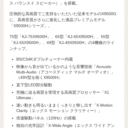
ス バランスド スピーカー）」を搭載。
圧倒的な高画質でご支持をいただいた従来モデルのX9500G
に、高画音質がさらに進化した液晶プレミアムモデル
「X9500Hシリーズ」。
75型「KJ-75X9500H」、65型「KJ-65X9500H」、55型
「KJ-55X9500H」、49型「KJ-49X9500H」の4機種のライ
ンナップ。
BS/CS4Kダブルチューナー内蔵
映像から音が出ているかのような音響技術「Acoustic
Multi-Audio（アコースティック マルチ オーディオ）」
（49V型を除くX9500H）
直下型LED部分駆動
究極に迫る画質を実現する高画質プロセッサー「X1
Ultimate」
速い動きも明るいままくっきりと映し出す「X-Motion
Clarity（エックス モーション クラリティー）」
倍速駆動パネル（120Hz）の搭載
独自の光学設計「X-Wide Angle（エックス ワイド アン