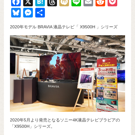
F
X
H
T
M
Li
E
R
P
a
at
hr
ixi
n
m
e
o
Bl
M
共
c
e
e
e
ail
d
ck
u
e
有
2020年モデル BRAVIA 液晶テレビ「 X9500H 」シリーズ
e
n
a
di
et
e
ss
b
a
d
t
sk
e
o
s
y
n
o
g
k
er
2020年5月より発売となるソニー4K液晶テレビブラビアの
「X9500H」シリーズ。