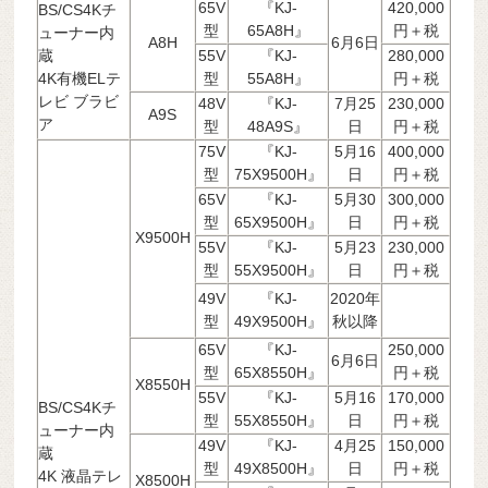
65V
『KJ-
420,000
BS/CS4Kチ
型
65A8H』
円＋税
ューナー内
A8H
6月6日
蔵
55V
『KJ-
280,000
4K有機ELテ
型
55A8H』
円＋税
レビ ブラビ
48V
『KJ-
7月25
230,000
A9S
ア
型
48A9S』
日
円＋税
75V
『KJ-
5月16
400,000
型
75X9500H』
日
円＋税
65V
『KJ-
5月30
300,000
型
65X9500H』
日
円＋税
X9500H
55V
『KJ-
5月23
230,000
型
55X9500H』
日
円＋税
49V
『KJ-
2020年
型
49X9500H』
秋以降
65V
『KJ-
250,000
6月6日
型
65X8550H』
円＋税
X8550H
55V
『KJ-
5月16
170,000
BS/CS4Kチ
型
55X8550H』
日
円＋税
ューナー内
49V
『KJ-
4月25
150,000
蔵
型
49X8500H』
日
円＋税
4K 液晶テレ
X8500H