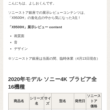
こんにちは、よしおくんです。
ソニーストア銀座での展示レビューコンテンツは、
「X9500H」の進化点の中から気になった3点！
「X9500H」展示レビュー content
画質面
音
デザイン
※ソニーストア銀座は当面の間、臨時休業（4月13日現在）
2020年モデル ソニー4K ブラビア全
16機種
ソニース
シリーズ
サイ
商品名
型名
発売日
トア
名
ズ
価格