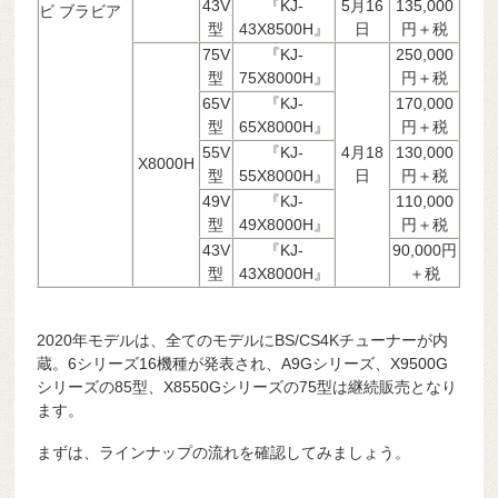
43V
『KJ-
5月16
135,000
ビ ブラビア
型
43X8500H』
日
円＋税
75V
『KJ-
250,000
型
75X8000H』
円＋税
65V
『KJ-
170,000
型
65X8000H』
円＋税
55V
『KJ-
4月18
130,000
X8000H
型
55X8000H』
日
円＋税
49V
『KJ-
110,000
型
49X8000H』
円＋税
43V
『KJ-
90,000円
型
43X8000H』
＋税
2020年モデルは、全てのモデルにBS/CS4Kチューナーが内
蔵。6シリーズ16機種が発表され、A9Gシリーズ、X9500G
シリーズの85型、X8550Gシリーズの75型は継続販売となり
ます。
まずは、ラインナップの流れを確認してみましょう。