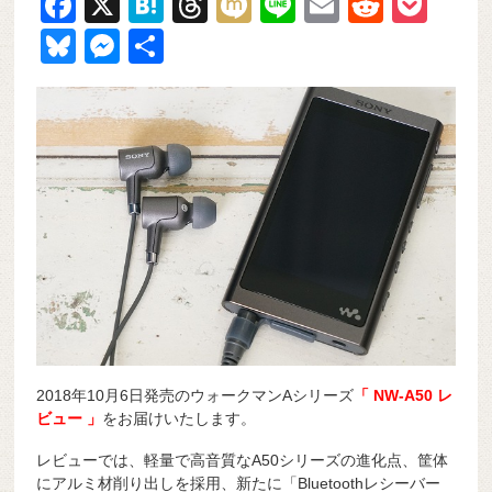
F
X
H
T
M
Li
E
R
P
a
at
hr
ixi
n
m
e
o
Bl
M
共
c
e
e
e
ail
d
ck
u
e
有
e
n
a
di
et
e
ss
b
a
d
t
sk
e
o
s
y
n
o
g
k
er
2018年10月6日発売のウォークマンAシリーズ
「 NW-A50 レ
ビュー 」
をお届けいたします。
レビューでは、軽量で高音質なA50シリーズの進化点、筐体
にアルミ材削り出しを採用、新たに「Bluetoothレシーバー