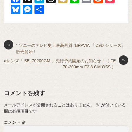
a
at
hr
ixi
n
m
e
o
Bl
M
共
c
e
e
e
ail
d
ck
u
e
有
e
n
a
di
et
e
ss
b
a
d
t
sk
e
o
s
«
y
n
“ ソニーのテレビ史上最高画質 ”BRAVIA 『 Z9D シリーズ』
販売開始！
o
g
»
αレンズ「 SEL70200GM 」先行予約開始のお知らせ！（ FE
k
er
70-200mm F2.8 GM OSS ）
コメントを残す
メールアドレスが公開されることはありません。
※
が付いている
欄は必須項目です
コメント
※