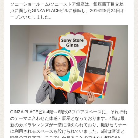
o
s
y
n
ソニーショールーム/ソニーストア銀座は、銀座四丁目交差
点に面したGINZA PLACEビルに移転し、2016年9月24日オ
o
g
ープンいたしました。
k
er
GINZA PLACEビル4階～6階の3フロアスペースに、それぞれ
のテーマに合わせた体感・展示となっております。4階は最
新のカメラやレンズが一堂に揃えられており、撮影セミナー
に利用されるスペースも設けられていました。5階は音楽と
映像のフロアで、ここでしか見ることのできないBRAVIA