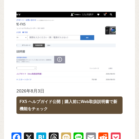
2026年8月3日
FX5 ヘルプガイド公開｜購入前にWeb取扱説明書で新
機能をチェック
F
X
H
T
M
Li
E
R
P