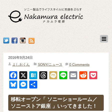
2016年9月24日
よしおくん
SONY/ニュース
0 Comments
F
X
H
T
M
Li
E
R
P
a
at
hr
ixi
n
m
e
o
Bl
M
共
c
e
e
e
ail
d
ck
u
e
有
e
n
a
di
et
e
ss
移転オープン「 ソニーショールーム／
b
a
d
t
ソニーストア銀座 」いってきました！
sk
e