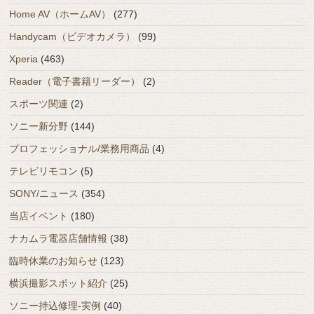
Home AV（ホームAV）
(277)
Handycam（ビデオカメラ）
(99)
Xperia
(463)
Reader（電子書籍リーダー）
(2)
スポーツ関連
(2)
ソニー新分野
(144)
プロフェッショナル/業務用商品
(4)
テレビリモコン
(5)
SONY/ニュース
(354)
当店イベント
(180)
ナカムラ電器店舗情報
(38)
臨時休業のお知らせ
(123)
横浜撮影スポット紹介
(25)
ソニー持込修理-実例
(40)