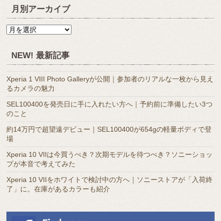
月別アーカイブ
月
別
ア
NEW! 最新記事
ー
カ
Xperia 1 VIII Photo Galleryが公開｜参加者のリアルな一枚から見え
イ
るカメラの魅力
ブ
SEL100400を発売日に手に入れたい方へ｜予約前に準備したい3つ
のこと
約14万円で超望遠デビュー｜SEL100400が654gの軽量ボディで登
場
Xperia 10 VIIは今買うべき？次期モデルを待つべき？ソニーショッ
プが本音で考えてみた
Xperia 10 VIIをホワイトで検討中の方へ｜ソニーストアが「入荷終
了」に。在庫があるカラーも紹介