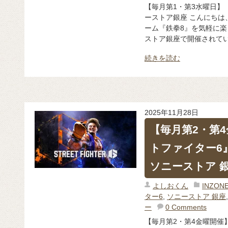
【毎月第1・第3水曜日】
ーストア銀座 こんにちは
ーム『鉄拳8』を気軽に
ストア銀座で開催されていま
続きを読む
2025年11月28日
【毎月第2・第
トファイター6』
ソニーストア 
よしおくん
INZO
ター6
,
ソニーストア 銀座
ー
0 Comments
【毎月第2・第4金曜開催