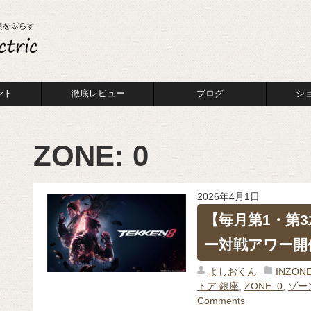
ント
徹底レビュー
ブログ
シ
ZONE: 0
2026年4月1日
【毎月第1・第3
ー対戦アワー開
よしおくん
INZO
トア 銀座
,
ZONE: 0
,
ゾー
Comments