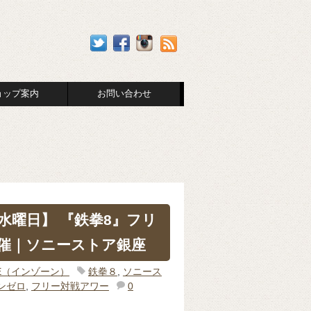
ョップ案内
お問い合わせ
水曜日】 『鉄拳8』フリ
催｜ソニーストア銀座
NE（インゾーン）
鉄拳８
,
ソニース
ンゼロ
,
フリー対戦アワー
0