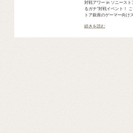
対戦アワー in ソニース
るガチ”対戦イベント！ 
トア銀座のゲーマー向けスペ
続きを読む