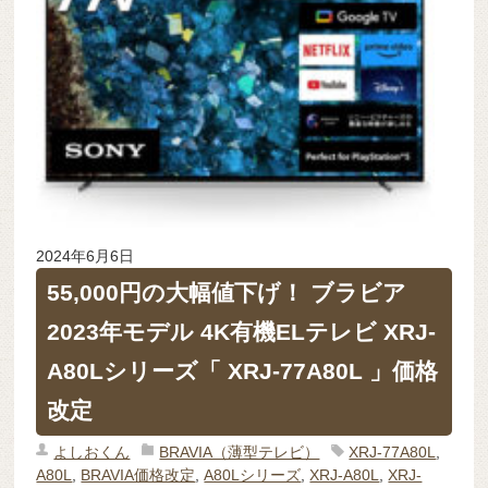
2024年6月6日
55,000円の大幅値下げ！ ブラビア
2023年モデル 4K有機ELテレビ XRJ-
A80Lシリーズ「 XRJ-77A80L 」価格
改定
よしおくん
BRAVIA（薄型テレビ）
XRJ-77A80L
,
A80L
,
BRAVIA価格改定
,
A80Lシリーズ
,
XRJ-A80L
,
XRJ-