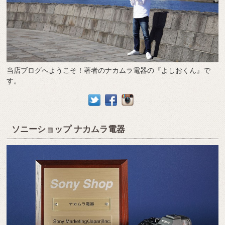
当店ブログへようこそ！著者のナカムラ電器の『よしおくん』で
す。
ソニーショップ ナカムラ電器