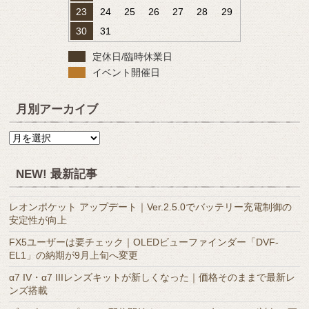
23
24
25
26
27
28
29
30
31
定休日/臨時休業日
イベント開催日
月別アーカイブ
月
別
ア
NEW! 最新記事
ー
カ
レオンポケット アップデート｜Ver.2.5.0でバッテリー充電制御の
イ
安定性が向上
ブ
FX5ユーザーは要チェック｜OLEDビューファインダー「DVF-
EL1」の納期が9月上旬へ変更
α7 IV・α7 IIIレンズキットが新しくなった｜価格そのままで最新レ
ンズ搭載