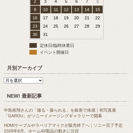
2
3
4
5
6
7
8
9
10
11
12
13
14
15
16
17
18
19
20
21
22
23
24
25
26
27
28
29
30
31
定休日/臨時休業日
イベント開催日
月別アーカイブ
月
別
ア
NEW! 最新記事
ー
カ
中島裕翔さんの「撮る・撮られる」を銀座で体感｜初写真展
イ
「GAROU」がソニーイメージングギャラリーで開幕
ブ
HDMIケーブルやラベリアマイクが販売終了へ｜ソニー完了予定
2026年8月、ホームAV製品の動きに注目