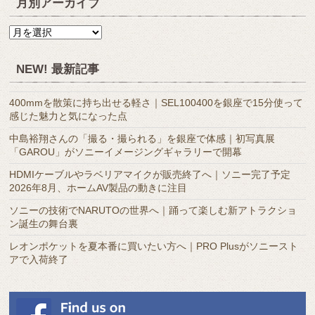
月別アーカイブ
月
別
ア
NEW! 最新記事
ー
カ
400mmを散策に持ち出せる軽さ｜SEL100400を銀座で15分使って
イ
感じた魅力と気になった点
ブ
中島裕翔さんの「撮る・撮られる」を銀座で体感｜初写真展
「GAROU」がソニーイメージングギャラリーで開幕
HDMIケーブルやラベリアマイクが販売終了へ｜ソニー完了予定
2026年8月、ホームAV製品の動きに注目
ソニーの技術でNARUTOの世界へ｜踊って楽しむ新アトラクショ
ン誕生の舞台裏
レオンポケットを夏本番に買いたい方へ｜PRO Plusがソニースト
アで入荷終了