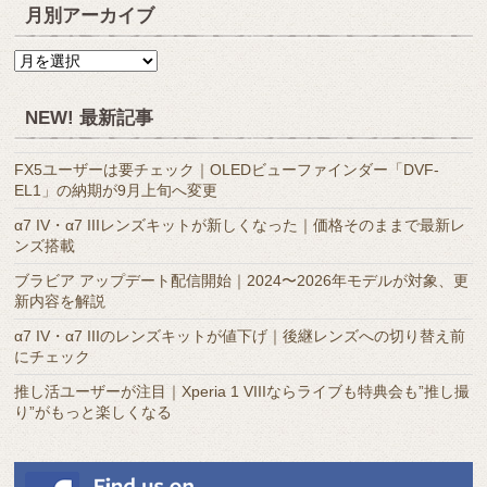
月別アーカイブ
月
別
ア
NEW! 最新記事
ー
カ
FX5ユーザーは要チェック｜OLEDビューファインダー「DVF-
イ
EL1」の納期が9月上旬へ変更
ブ
α7 IV・α7 IIIレンズキットが新しくなった｜価格そのままで最新レ
ンズ搭載
ブラビア アップデート配信開始｜2024〜2026年モデルが対象、更
新内容を解説
α7 IV・α7 IIIのレンズキットが値下げ｜後継レンズへの切り替え前
にチェック
推し活ユーザーが注目｜Xperia 1 VIIIならライブも特典会も”推し撮
り”がもっと楽しくなる