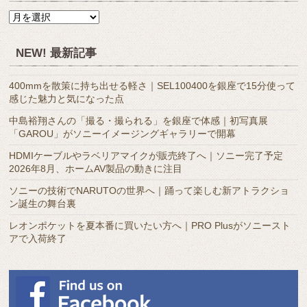
月
別
ア
NEW! 最新記事
ー
カ
400mmを散策に持ち出せる軽さ｜SEL100400を銀座で15分使って
イ
感じた魅力と気になった点
ブ
中島裕翔さんの「撮る・撮られる」を銀座で体感｜初写真展
「GAROU」がソニーイメージングギャラリーで開幕
HDMIケーブルやラベリアマイクが販売終了へ｜ソニー完了予定
2026年8月、ホームAV製品の動きに注目
ソニーの技術でNARUTOの世界へ｜踊って楽しむ新アトラクショ
ン誕生の舞台裏
レオンポケットを夏本番に買いたい方へ｜PRO Plusがソニースト
アで入荷終了