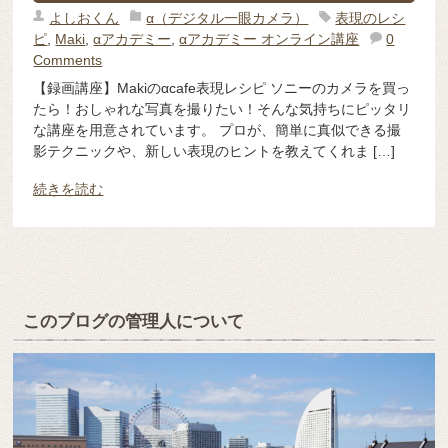
よしおくん
α（デジタル一眼カメラ）
表現のレシ
ピ
,
Maki
,
αアカデミー
,
αアカデミー オンライン講座
0
Comments
【録画講座】Makiのαcafe表現レシピ ソニーのカメラを買っ
たら！おしゃれな写真を撮りたい！そんな気持ちにピッタリ
な講座を用意されています。 プロが、簡単に真似できる撮
影テクニックや、新しい表現のヒントを教えてくれま […]
続きを読む
このブログの管理人について