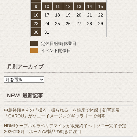
9
10
11
12
13
14
15
16
17
18
19
20
21
22
23
24
25
26
27
28
29
30
31
定休日/臨時休業日
イベント開催日
月別アーカイブ
月
別
ア
NEW! 最新記事
ー
カ
中島裕翔さんの「撮る・撮られる」を銀座で体感｜初写真展
イ
「GAROU」がソニーイメージングギャラリーで開幕
ブ
HDMIケーブルやラベリアマイクが販売終了へ｜ソニー完了予定
2026年8月、ホームAV製品の動きに注目