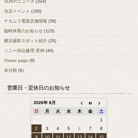
SONY/ニュース
(354)
当店イベント
(180)
ナカムラ電器店舗情報
(38)
臨時休業のお知らせ
(123)
横浜撮影スポット紹介
(25)
ソニー持込修理-実例
(40)
Owner page
(8)
未分類
(6)
営業日・定休日のお知らせ
2026年 8月
日
月
火
水
木
金
土
1
2
3
4
5
6
7
8
9
10
11
12
13
14
15