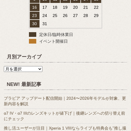
16
17
18
19
20
21
22
23
24
25
26
27
28
29
30
31
定休日/臨時休業日
イベント開催日
月別アーカイブ
月
別
ア
NEW! 最新記事
ー
カ
ブラビア アップデート配信開始｜2024〜2026年モデルが対象、更
イ
新内容を解説
ブ
α7 IV・α7 IIIのレンズキットが値下げ｜後継レンズへの切り替え前
にチェック
推し活ユーザーが注目｜Xperia 1 VIIIならライブも特典会も”推し撮