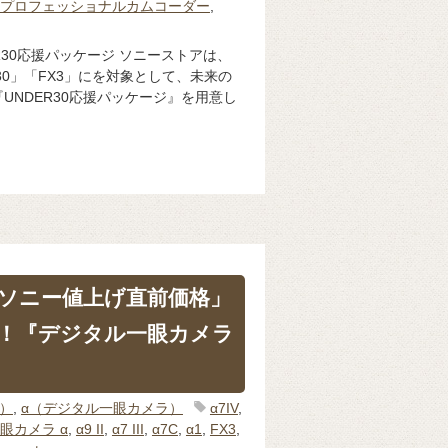
プロフェッショナルカムコーダー
,
R30応援パッケージ ソニーストアは、
「FX30」「FX3」にを対象として、未来の
UNDER30応援パッケージ』を用意し
ソニー値上げ直前価格」
！『デジタル一眼カメラ
体）
,
α（デジタル一眼カメラ）
α7IV
,
眼カメラ α
,
α9 II
,
α7 III
,
α7C
,
α1
,
FX3
,