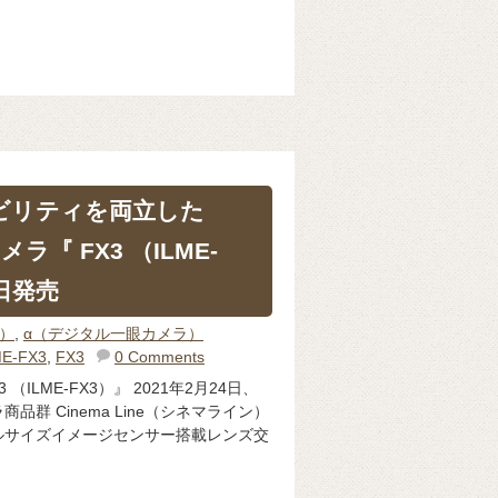
ビリティを両立した
 カメラ『 FX3 （ILME-
2日発売
体）
,
α（デジタル一眼カメラ）
ME-FX3
,
FX3
0 Comments
X3 （ILME-FX3）』 2021年2月24日、
群 Cinema Line（シネマライン）
ルサイズイメージセンサー搭載レンズ交