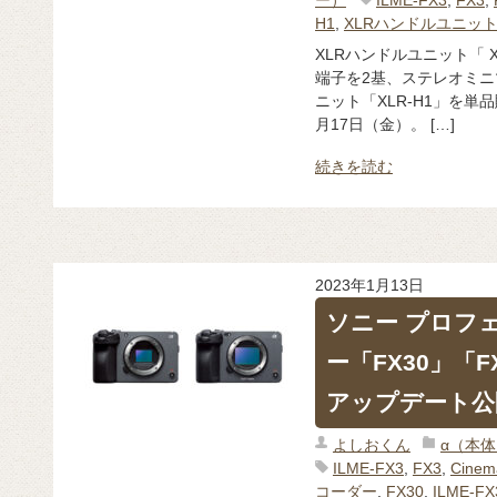
H1
,
XLRハンドルユニッ
XLRハンドルユニット「 X
端子を2基、ステレオミニ
ニット「XLR-H1」を単
月17日（金）。 […]
続きを読む
2023年1月13日
ソニー プロフ
ー「FX30」「
アップデート公
よしおくん
α（本
ILME-FX3
,
FX3
,
Cine
コーダー
,
FX30
,
ILME-FX