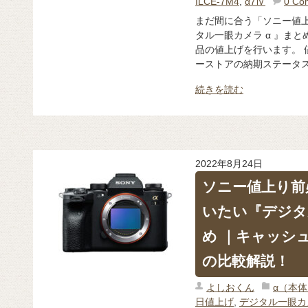
ILCE-7M4
,
α7Ⅳ
0 Co
まだ間に合う「ソニー値
タル一眼カメラ α 』まと
品の値上げを行います。 
ーストアの納期ステータス
続きを読む
2022年8月24日
ソニー値上り前
いたい『デジタ
め ｜キャッシ
の比較解説！
よしおくん
α（本
日値上げ
,
デジタル一眼カ