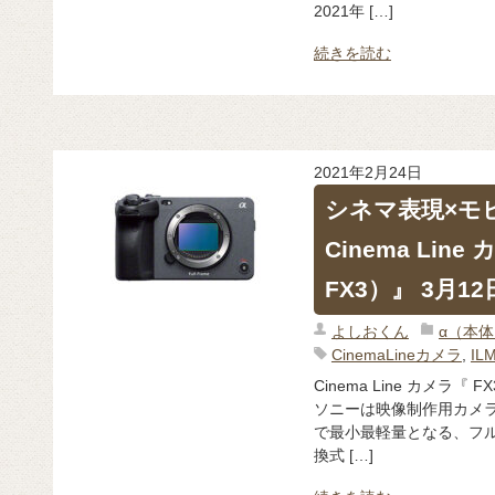
2021年 […]
続きを読む
2021年2月24日
シネマ表現×モ
Cinema Line
FX3）』 3月1
よしおくん
α（本
CinemaLineカメラ
,
IL
Cinema Line カメラ『 F
ソニーは映像制作用カメラ商品
で最小最軽量となる、フ
換式 […]