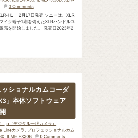
ト
0 Comments
LR-H1 」2月17日発売 ソニーは、XLR
マイク端子1期を備えたXLRハンドルユ
品販売を開始しました。 発売日2023年2
ェッショナルカムコーダ
FX3」本体ソフトウェア
開
体）
,
α（デジタル一眼カメラ）
ma Lineカメラ
,
プロフェッショナルカム
30
,
ILME-FX30B
0 Comments