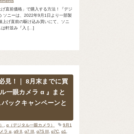
mments
上げ直前価格」で購入する方法！『デジ
め ソニーは、2022年9月1日より一部製
値上げ直前の駆け込み買いにて、ソニ
は軒並み『入 […]
必見！｜ 8月末までに買
ル一眼カメラ α 』まと
ュバックキャンペーンと
体）
,
α（デジタル一眼カメラ）
9月1
メラ α
,
α9 II
,
α7 III
,
α7S III
,
α7C
,
α1
,