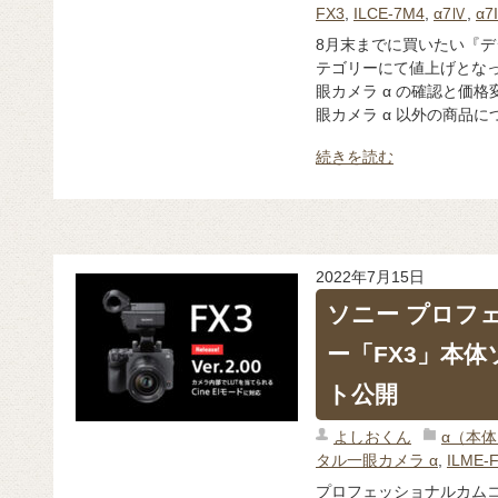
FX3
,
ILCE-7M4
,
α7Ⅳ
,
α7
8月末までに買いたい『デ
テゴリーにて値上げとな
眼カメラ α の確認と価
眼カメラ α 以外の商品につ
続きを読む
2022年7月15日
ソニー プロフ
ー「FX3」本
ト公開
よしおくん
α（本
タル一眼カメラ α
,
ILME-
プロフェッショナルカムコ