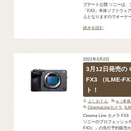
プデート公開 ソニーは、
「FX3」本体ソフトウェ
上となりますのでオーナー
続きを読む
2021年3月2日
3月12日発売の C
FX3 （ILME
ト！
よしおくん
α（本
CinemaLineカメラ
,
IL
Cinema Line カメラ 
ソニーのプロフェッショナル
FX3）』の先行予約販売が