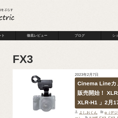
ント
徹底レビュー
ブログ
シ
FX3
2023年2月7日
Cinema Li
販売開始！ X
XLR-H1 」2月
よしおくん
α（デ
ー）
ILME-FX3
,
FX3
,