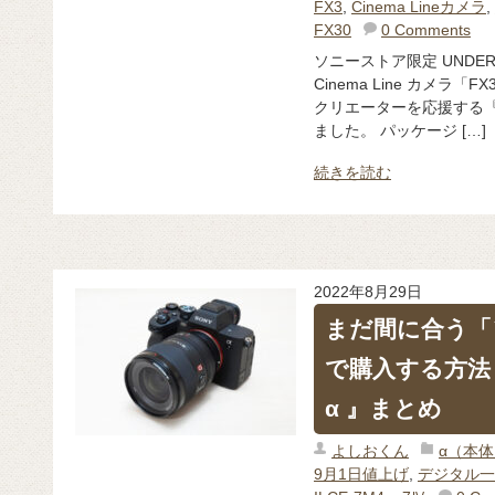
FX3
,
Cinema Lineカメラ
,
FX30
0 Comments
ソニーストア限定 UNDE
Cinema Line カメラ
クリエーターを応援する『
ました。 パッケージ […]
続きを読む
2022年8月29日
まだ間に合う「
で購入する方法
α 』まとめ
よしおくん
α（本
9月1日値上げ
,
デジタル一