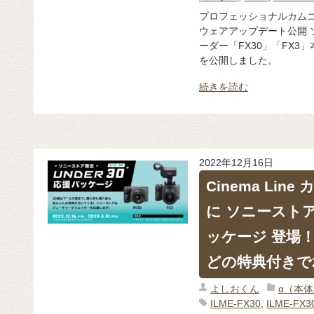
プロフェッショナルカムコ
ウェアアップデート公開 
ーダー「FX30」「FX
を公開しました。
続きを読む
2022年12月16日
Cinema Lin
に ソニーストア
ッケージ 登場！
どの特典付きで2
よしおくん
α（本
ILME-FX30
,
ILME-FX3