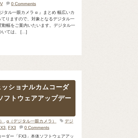
IV
0 Comments
ジタル一眼カメラ α 』まとめ 幅広いカ
ってりますので、対象となるデジタル一
格変動幅をご案内いたいます。デジタル一
いては、 […]
ェッショナルカムコーダ
体ソフトウェアアップデー
体）
,
α（デジタル一眼カメラ）
デジ
FX3
,
FX3
0 Comments
ーダー「FX3」本体ソフトウェアアッ