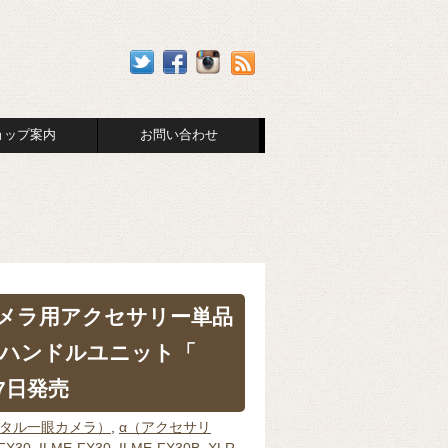
ョップ案内
お問い合わせ
neカメラ用アクセサリー単品
LRハンドルユニット「
17日発売
ジタル一眼カメラ）
,
α（アクセサリ
FX30
,
ILME-FX30
,
ILME-FX30B
,
XLR-