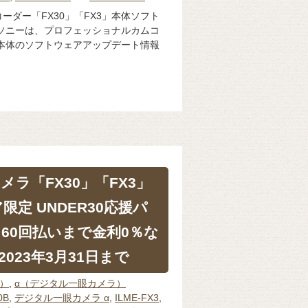
ーダー「FX30」「FX3」本体ソフト
ソニーは、プロフェッショナルカムコ
3」本体のソフトウェアアップデート情報
e カメラ「FX30」「FX3」
限定 UNDER30応援パ
60回払いまで金利0％な
023年3月31日まで
体）
,
α（デジタル一眼カメラ）
0B
,
デジタル一眼カメラ α
,
ILME-FX3
,