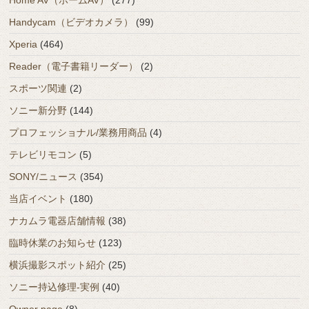
Home AV（ホームAV）
(277)
Handycam（ビデオカメラ）
(99)
Xperia
(464)
Reader（電子書籍リーダー）
(2)
スポーツ関連
(2)
ソニー新分野
(144)
プロフェッショナル/業務用商品
(4)
テレビリモコン
(5)
SONY/ニュース
(354)
当店イベント
(180)
ナカムラ電器店舗情報
(38)
臨時休業のお知らせ
(123)
横浜撮影スポット紹介
(25)
ソニー持込修理-実例
(40)