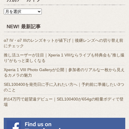
月
別
ア
NEW! 最新記事
ー
カ
α7 IV・α7 IIIのレンズキットが値下げ｜後継レンズへの切り替え前
イ
にチェック
ブ
推し活ユーザーが注目｜Xperia 1 VIIIならライブも特典会も”推し撮
り”がもっと楽しくなる
Xperia 1 VIII Photo Galleryが公開｜参加者のリアルな一枚から見え
るカメラの魅力
SEL100400を発売日に手に入れたい方へ｜予約前に準備したい3つ
のこと
約14万円で超望遠デビュー｜SEL100400が654gの軽量ボディで登
場