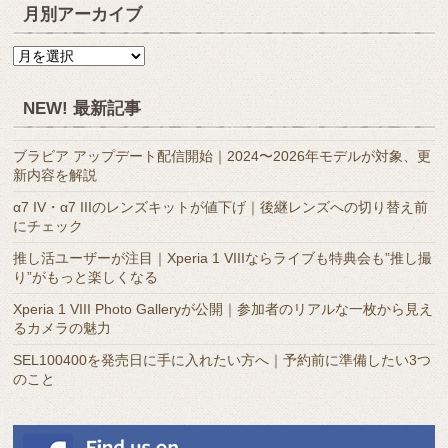
月別アーカイブ
月
別
ア
NEW! 最新記事
ー
カ
ブラビア アップデート配信開始｜2024〜2026年モデルが対象、更
イ
新内容を解説
ブ
α7 IV・α7 IIIのレンズキットが値下げ｜後継レンズへの切り替え前
にチェック
推し活ユーザーが注目｜Xperia 1 VIIIならライブも特典会も”推し撮
り”がもっと楽しくなる
Xperia 1 VIII Photo Galleryが公開｜参加者のリアルな一枚から見え
るカメラの魅力
SEL100400を発売日に手に入れたい方へ｜予約前に準備したい3つ
のこと