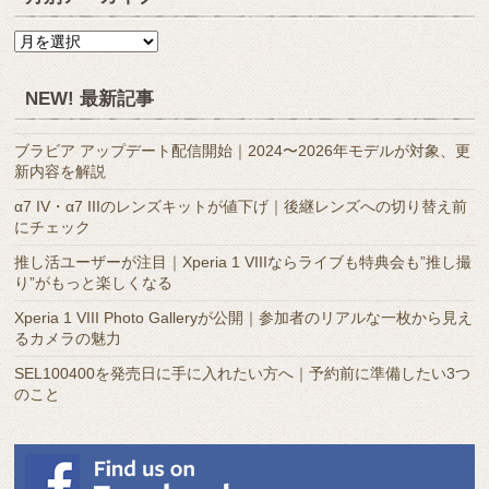
月
別
ア
NEW! 最新記事
ー
カ
ブラビア アップデート配信開始｜2024〜2026年モデルが対象、更
イ
新内容を解説
ブ
α7 IV・α7 IIIのレンズキットが値下げ｜後継レンズへの切り替え前
にチェック
推し活ユーザーが注目｜Xperia 1 VIIIならライブも特典会も”推し撮
り”がもっと楽しくなる
Xperia 1 VIII Photo Galleryが公開｜参加者のリアルな一枚から見え
るカメラの魅力
SEL100400を発売日に手に入れたい方へ｜予約前に準備したい3つ
のこと