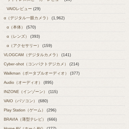
VAIOレビュー
(29)
α（デジタル一眼カメラ）
(1,962)
α（本体）
(570)
α（レンズ）
(393)
α（アクセサリー）
(159)
VLOGCAM（デジタルカメラ）
(141)
Cyber-shot（コンパクトデジカメ）
(214)
Walkman（ポータブルオーディオ）
(377)
Audio（オーディオ）
(895)
INZONE（インゾーン）
(115)
VAIO（パソコン）
(680)
Play Station（ゲーム）
(296)
BRAVIA（薄型テレビ）
(666)
Home AV（ホームAV）
(277)