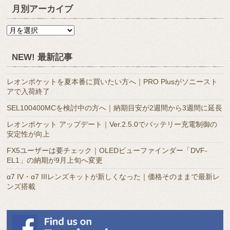
月別アーカイブ
月
別
ア
NEW! 最新記事
ー
カ
レオンポケットを夏本番に買いたい方へ｜PRO Plusがソニースト
イ
アで入荷終了
ブ
SEL100400MCを検討中の方へ｜納期目安が2週間から3週間に延長
レオンポケット アップデート｜Ver.2.5.0でバッテリー充電制御の
安定性が向上
FX5ユーザーは要チェック｜OLEDビューファインダー「DVF-
EL1」の納期が9月上旬へ変更
α7 IV・α7 IIIレンズキットが新しくなった｜価格そのままで最新レ
ンズ搭載