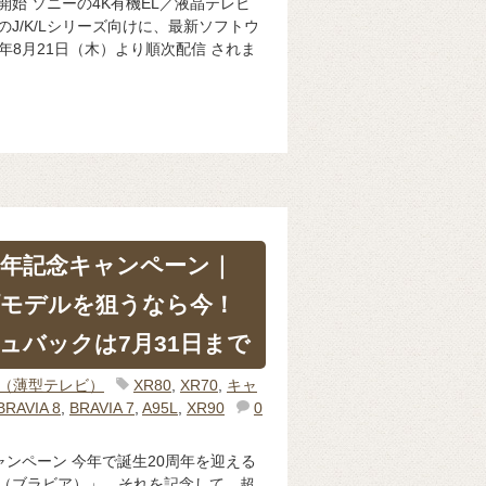
ト開始 ソニーの4K有機EL／液晶テレビ
」のJ/K/Lシリーズ向けに、最新ソフトウ
5年8月21日（木）より順次配信 されま
0年記念キャンペーン｜
モデルを狙うなら今！
ュバックは7月31日まで
IA（薄型テレビ）
XR80
,
XR70
,
キャ
BRAVIA 8
,
BRAVIA 7
,
A95L
,
XR90
0
ャンペーン 今年で誕生20周年を迎える
IA（ブラビア）」。それを記念して、超