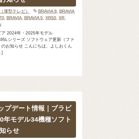
IA（薄型テレビ）
BRAVIA 8
,
BRAVIA
70
,
BRAVIA
,
BRAVIA 5
,
XR50
,
XR
,
s
 2024年・2025年モデル
R50/A95Lシリーズ ソフトウェア更新（ファ
のお知らせ こんにちは、よしおくん
]
新アップデート情報｜ブラビ
020年モデル34機種ソフト
知らせ