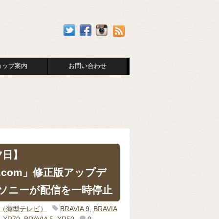
ョップ案内
お問い合わせ
27日】
M.com」修正版アップデ
ソニーが配信を一時停止
IA（薄型テレビ）
BRAVIA 9
,
BRAVIA
,
XR70
,
BRAVIA 5
,
XR50
0