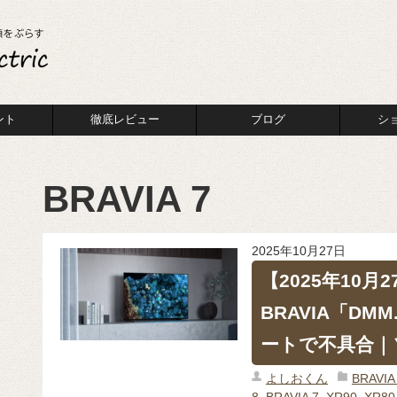
ント
徹底レビュー
ブログ
シ
BRAVIA 7
2025年10月27日
【2025年10月
BRAVIA「DM
ートで不具合｜
よしおくん
BRAV
8
,
BRAVIA 7
,
XR90
,
XR80