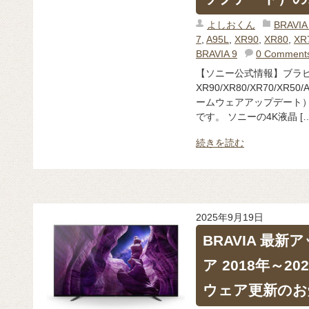
よしおくん
BRAV
7
,
A95L
,
XR90
,
XR80
,
XR
BRAVIA 9
0 Comment
【ソニー公式情報】ブラビア
XR90/XR80/XR70/X
ームウェアアップデート）
です。 ソニーの4K液晶 […
続きを読む
2025年9月19日
BRAVIA 最
ア 2018年～2
ウェア更新のお