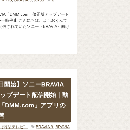
AVIA「DMM.com」修正版アップデート
一時停止 こんにちは、よしおくんで
り配信されていたソニー〈BRAVIA〉向け
9日開始】ソニーBRAVIA
ップデート配信開始｜動
DMM.com」アプリの
善
IA（薄型テレビ）
BRAVIA 9
,
BRAVIA