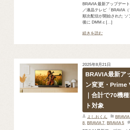
BRAVIA 最新アップデート
／液晶テレビ「BRAVIA（
順次配信が開始された ソ
後に DMM.c […]
続きを読む
2025年8月21日
BRAVIA最新
ン変更・Prime
｜合計で70機
ト対象
よしおくん
BRAV
8
,
BRAVIA 7
,
BRAVIA 5