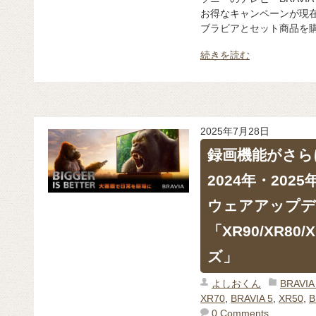
お得なキャンペーンが現在
ブラビアとセット商品を購入
続きを読む
2025年7月28日
録画機能がさら
2024年・202
ウェアアップデ
「XR90/XR80/
ズ」
よしおくん
BRAV
XR70
,
BRAVIA 5
,
XR50
,
B
0 Comments