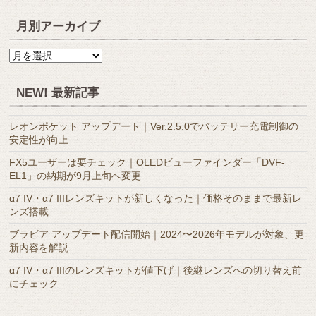
月別アーカイブ
月
別
ア
NEW! 最新記事
ー
カ
レオンポケット アップデート｜Ver.2.5.0でバッテリー充電制御の
イ
安定性が向上
ブ
FX5ユーザーは要チェック｜OLEDビューファインダー「DVF-
EL1」の納期が9月上旬へ変更
α7 IV・α7 IIIレンズキットが新しくなった｜価格そのままで最新レ
ンズ搭載
ブラビア アップデート配信開始｜2024〜2026年モデルが対象、更
新内容を解説
α7 IV・α7 IIIのレンズキットが値下げ｜後継レンズへの切り替え前
にチェック