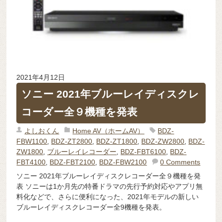
2021年4月12日
ソニー 2021年ブルーレイディスクレ
コーダー全９機種を発表
よしおくん
Home AV（ホームAV）
BDZ-
FBW1100
,
BDZ-ZT2800
,
BDZ-ZT1800
,
BDZ-ZW2800
,
BDZ-
ZW1800
,
ブルーレイレコーダー
,
BDZ-FBT6100
,
BDZ-
FBT4100
,
BDZ-FBT2100
,
BDZ-FBW2100
0 Comments
ソニー 2021年ブルーレイディスクレコーダー全９機種を発
表 ソニーは1か月先の特番ドラマの先行予約対応やアプリ無
料化などで、さらに便利になった、2021年モデルの新しい
ブルーレイディスクレコーダー全9機種を発表。