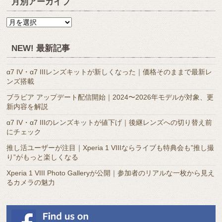
月別アーカイブ
月
別
ア
NEW! 最新記事
ー
カ
α7 IV・α7 IIIレンズキットが新しくなった｜価格そのままで最新レ
イ
ンズ搭載
ブ
ブラビア アップデート配信開始｜2024〜2026年モデルが対象、更
新内容を解説
α7 IV・α7 IIIのレンズキットが値下げ｜後継レンズへの切り替え前
にチェック
推し活ユーザーが注目｜Xperia 1 VIIIならライブも特典会も”推し撮
り”がもっと楽しくなる
Xperia 1 VIII Photo Galleryが公開｜参加者のリアルな一枚から見え
るカメラの魅力